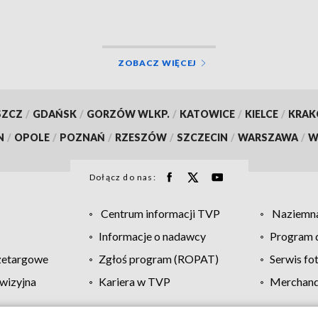
ZOBACZ WIĘCEJ
SZCZ
/
GDAŃSK
/
GORZÓW WLKP.
/
KATOWICE
/
KIELCE
/
KRA
N
/
OPOLE
/
POZNAŃ
/
RZESZÓW
/
SZCZECIN
/
WARSZAWA
/
W
Dołącz do nas:
Centrum informacji TVP
Naziemna
Informacje o nadawcy
Program d
zetargowe
Zgłoś program (ROPAT)
Serwis fo
wizyjna
Kariera w TVP
Merchandi