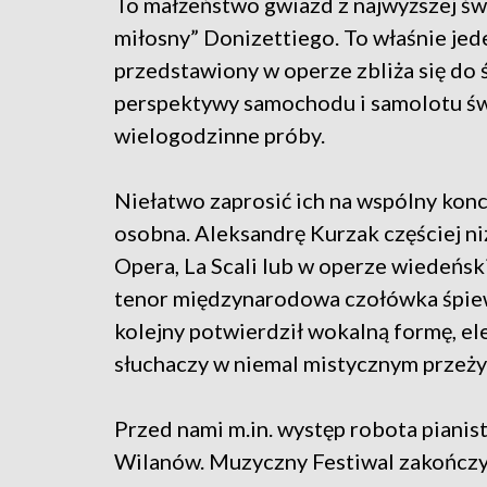
To małżeństwo gwiazd z najwyższej świ
miłosny” Donizettiego. To właśnie je
przedstawiony w operze zbliża się do 
perspektywy samochodu i samolotu świa
wielogodzinne próby.
Niełatwo zaprosić ich na wspólny konc
osobna. Aleksandrę Kurzak częściej n
Opera, La Scali lub w operze wiedeńsk
tenor międzynarodowa czołówka śpie
kolejny potwierdził wokalną formę, eleg
słuchaczy w niemal mistycznym przeży
Przed nami m.in. występ robota pianis
Wilanów. Muzyczny Festiwal zakończy 