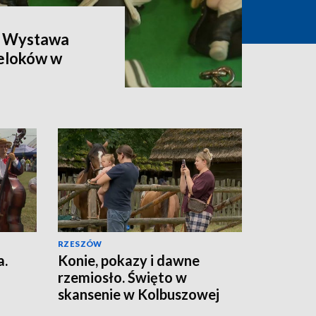
. Wystawa
reloków w
RZESZÓW
a.
Konie, pokazy i dawne
rzemiosło. Święto w
skansenie w Kolbuszowej