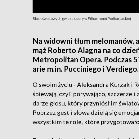
Blask światowych gwiazd opery w Filharmonii Podkarpackiej
Na widowni tłum melomanów, a n
mąż Roberto Alagna na co dzień 
Metropolitan Opera. Podczas 5
arie m.in. Pucciniego i Verdiego.
O swoim życiu - Aleksandra Kurzak i Ro
śpiewają, czyli porywająco, szczerze
darze głosu, który przyniósł im świato
Poprzez gest i słowa dzielą się emocj
wszystkim te role, które przygotowało