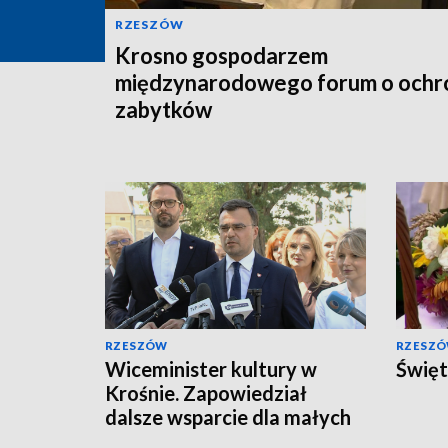
RZESZÓW
Krosno gospodarzem
międzynarodowego forum o ochr
zabytków
RZESZÓW
RZESZ
Wiceminister kultury w
Święt
Krośnie. Zapowiedział
dalsze wsparcie dla małych
miejscowości