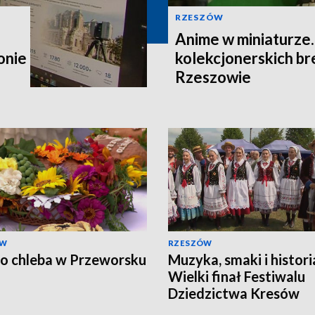
RZESZÓW
Anime w miniaturze
onie
kolekcjonerskich b
Rzeszowie
ÓW
RZESZÓW
o chleba w Przeworsku
Muzyka, smaki i histori
Wielki finał Festiwalu
Dziedzictwa Kresów