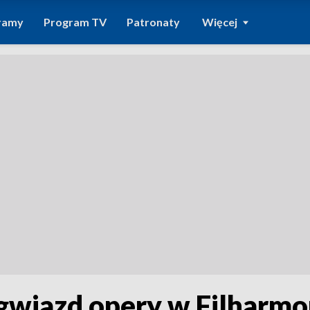
ramy
Program TV
Patronaty
Więcej
gwiazd opery w Filharmo