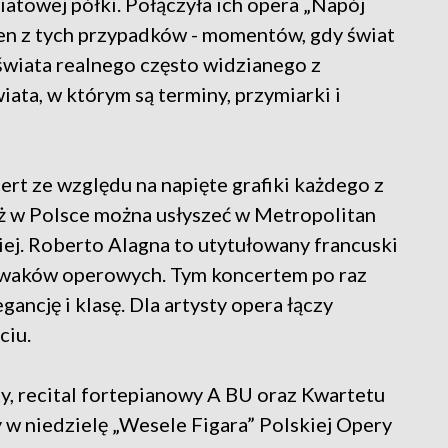
atowej półki. Połączyła ich opera „Napój
den z tych przypadków - momentów, gdy świat
świata realnego często widzianego z
ta, w którym są terminy, przymiarki i
ert ze względu na napięte grafiki każdego z
iż w Polsce można usłyszeć w Metropolitan
iej. Roberto Alagna to utytułowany francuski
waków operowych. Tym koncertem po raz
ancję i klasę. Dla artysty opera łączy
ciu.
ty, recital fortepianowy A BU oraz Kwartetu
w niedzielę „Wesele Figara” Polskiej Opery