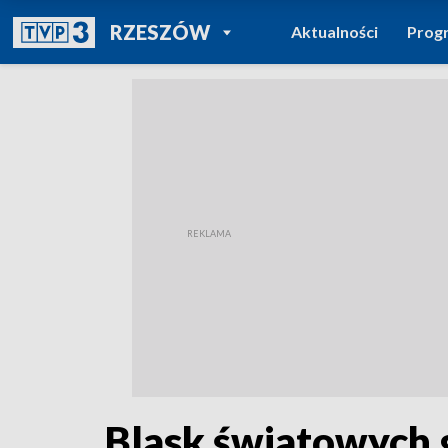
POWRÓT DO
RZESZÓW
Aktualności
Prog
TVP REGIONY
Blask światowych 