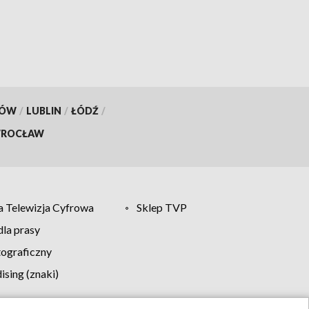
KÓW
/
LUBLIN
/
ŁÓDŹ
/
ROCŁAW
 Telewizja Cyfrowa
Sklep TVP
la prasy
tograficzny
sing (znaki)