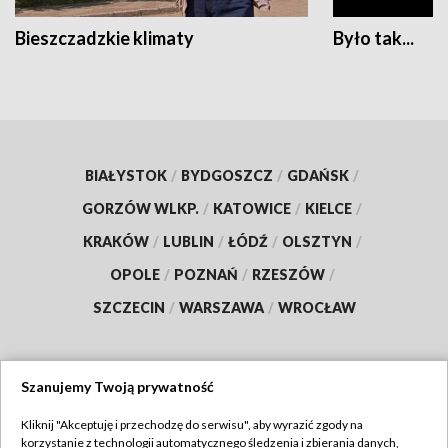
Bieszczadzkie klimaty
Było tak...
BIAŁYSTOK
/
BYDGOSZCZ
/
GDAŃSK
/
GORZÓW WLKP.
/
KATOWICE
/
KIELCE
/
KRAKÓW
/
LUBLIN
/
ŁÓDŹ
/
OLSZTYN
/
OPOLE
/
POZNAŃ
/
RZESZÓW
/
SZCZECIN
/
WARSZAWA
/
WROCŁAW
Szanujemy Twoją prywatność
Dołącz do nas:
Kliknij "Akceptuję i przechodzę do serwisu", aby wyrazić zgody na
korzystanie z technologii automatycznego śledzenia i zbierania danych,
TVP