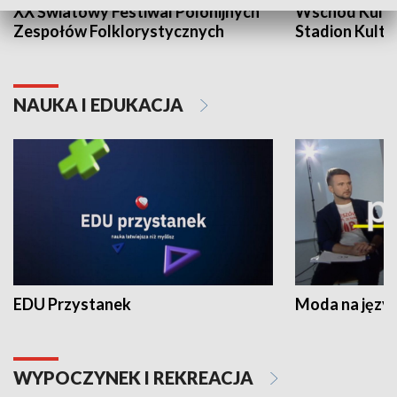
XX Światowy Festiwal Polonijnych
Wschód Kultur
Zespołów Folklorystycznych
Stadion Kultu
NAUKA I EDUKACJA
EDU Przystanek
Moda na język
WYPOCZYNEK I REKREACJA