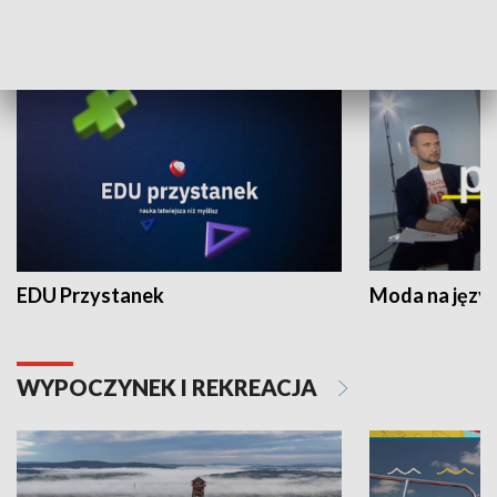
NAUKA I EDUKACJA
EDU Przystanek
Moda na język
WYPOCZYNEK I REKREACJA