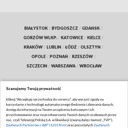
BIAŁYSTOK
/
BYDGOSZCZ
/
GDAŃSK
/
GORZÓW WLKP.
/
KATOWICE
/
KIELCE
/
KRAKÓW
/
LUBLIN
/
ŁÓDŹ
/
OLSZTYN
/
OPOLE
/
POZNAŃ
/
RZESZÓW
/
SZCZECIN
/
WARSZAWA
/
WROCŁAW
Szanujemy Twoją prywatność
Dołącz do nas:
Kliknij "Akceptuję i przechodzę do serwisu", aby wyrazić zgody na
korzystanie z technologii automatycznego śledzenia i zbierania danych,
TVP
dostęp do informacji na Twoim urządzeniu końcowym i ich
Abonament TVP
przechowywanie oraz na przetwarzanie Twoich danych osobowych przez
Regulamin TVP
nas, czyli Telewizję Polską S.A. w likwidacji (zwaną dalej również „TVP”),
Emisja w TVP
Polityka prywatności
Zaufanych Partnerów z IAB* (1201 firm)
oraz pozostałych
Zaufanych