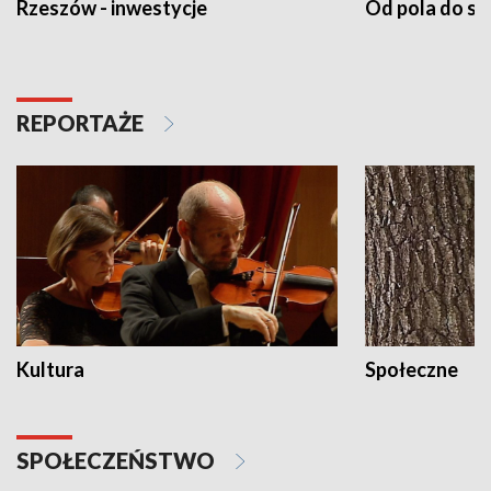
Rzeszów - inwestycje
Od pola do st
REPORTAŻE
Kultura
Społeczne
SPOŁECZEŃSTWO