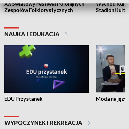
XX Światowy Festiwal Polonijnych
Wschód Kultur
Zespołów Folklorystycznych
Stadion Kultu
NAUKA I EDUKACJA
EDU Przystanek
Moda na język
WYPOCZYNEK I REKREACJA