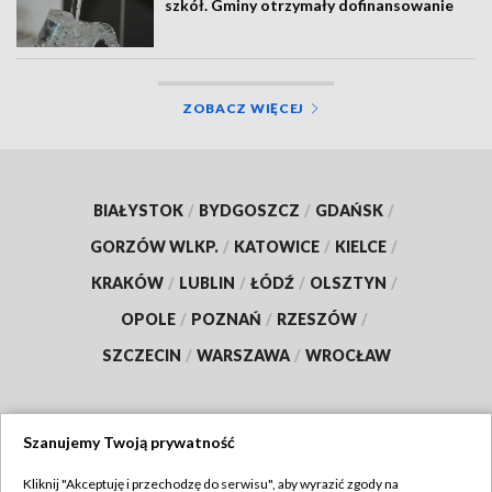
szkół. Gminy otrzymały dofinansowanie
ZOBACZ WIĘCEJ
BIAŁYSTOK
/
BYDGOSZCZ
/
GDAŃSK
/
GORZÓW WLKP.
/
KATOWICE
/
KIELCE
/
KRAKÓW
/
LUBLIN
/
ŁÓDŹ
/
OLSZTYN
/
OPOLE
/
POZNAŃ
/
RZESZÓW
/
SZCZECIN
/
WARSZAWA
/
WROCŁAW
Szanujemy Twoją prywatność
Dołącz do nas:
Kliknij "Akceptuję i przechodzę do serwisu", aby wyrazić zgody na