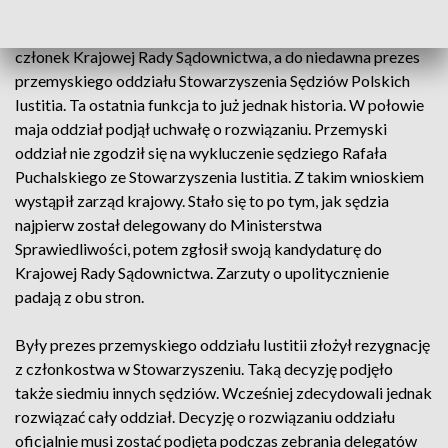
W tej sprawie najczęściej pada jedno nazwisko. Sędzia Rafał
Puchalski, dziś prezes Sądu Okręgowego w Rzeszowie i
członek Krajowej Rady Sądownictwa, a do niedawna prezes
przemyskiego oddziału Stowarzyszenia Sędziów Polskich
Iustitia. Ta ostatnia funkcja to już jednak historia. W połowie
maja oddział podjął uchwałę o rozwiązaniu. Przemyski
oddział nie zgodził się na wykluczenie sędziego Rafała
Puchalskiego ze Stowarzyszenia Iustitia. Z takim wnioskiem
wystąpił zarząd krajowy. Stało się to po tym, jak sędzia
najpierw został delegowany do Ministerstwa
Sprawiedliwości, potem zgłosił swoją kandydaturę do
Krajowej Rady Sądownictwa. Zarzuty o upolitycznienie
padają z obu stron.
Były prezes przemyskiego oddziału Iustitii złożył rezygnację
z członkostwa w Stowarzyszeniu. Taką decyzję podjęło
także siedmiu innych sędziów. Wcześniej zdecydowali jednak
rozwiązać cały oddział. Decyzję o rozwiązaniu oddziału
oficjalnie musi zostać podjęta podczas zebrania delegatów