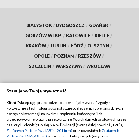
BIAŁYSTOK
/
BYDGOSZCZ
/
GDAŃSK
/
GORZÓW WLKP.
/
KATOWICE
/
KIELCE
/
KRAKÓW
/
LUBLIN
/
ŁÓDŹ
/
OLSZTYN
/
OPOLE
/
POZNAŃ
/
RZESZÓW
/
SZCZECIN
/
WARSZAWA
/
WROCŁAW
Szanujemy Twoją prywatność
Dołącz do nas:
Kliknij "Akceptuję i przechodzę do serwisu", aby wyrazić zgody na
korzystanie z technologii automatycznego śledzenia i zbierania danych,
TVP
dostęp do informacji na Twoim urządzeniu końcowym i ich
Abonament TVP
przechowywanie oraz na przetwarzanie Twoich danych osobowych przez
Regulamin TVP
nas, czyli Telewizję Polską S.A. w likwidacji (zwaną dalej również „TVP”),
Emisja w TVP
Polityka prywatności
Zaufanych Partnerów z IAB* (1201 firm)
oraz pozostałych
Zaufanych
Partnerów TVP (93 firm)
, w celach marketingowych (w tym do