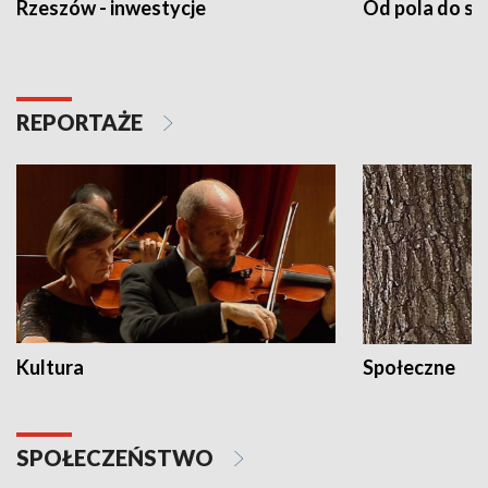
Rzeszów - inwestycje
Od pola do st
REPORTAŻE
Kultura
Społeczne
SPOŁECZEŃSTWO