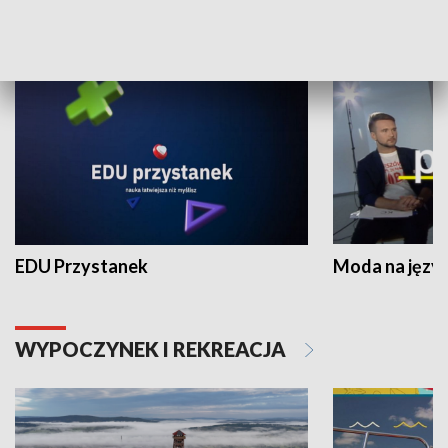
NAUKA I EDUKACJA
EDU Przystanek
Moda na język
WYPOCZYNEK I REKREACJA