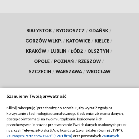
BIAŁYSTOK
/
BYDGOSZCZ
/
GDAŃSK
/
GORZÓW WLKP.
/
KATOWICE
/
KIELCE
/
KRAKÓW
/
LUBLIN
/
ŁÓDŹ
/
OLSZTYN
/
OPOLE
/
POZNAŃ
/
RZESZÓW
/
SZCZECIN
/
WARSZAWA
/
WROCŁAW
Szanujemy Twoją prywatność
Dołącz do nas:
Kliknij "Akceptuję i przechodzę do serwisu", aby wyrazić zgody na
korzystanie z technologii automatycznego śledzenia i zbierania danych,
TVP
dostęp do informacji na Twoim urządzeniu końcowym i ich
Abonament TVP
przechowywanie oraz na przetwarzanie Twoich danych osobowych przez
Regulamin TVP
nas, czyli Telewizję Polską S.A. w likwidacji (zwaną dalej również „TVP”),
Emisja w TVP
Polityka prywatności
Zaufanych Partnerów z IAB* (1201 firm)
oraz pozostałych
Zaufanych