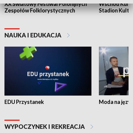
XX Światowy Festiwal Polonijnych
Wschód Kultur
Zespołów Folklorystycznych
Stadion Kultu
NAUKA I EDUKACJA
EDU Przystanek
Moda na język
WYPOCZYNEK I REKREACJA