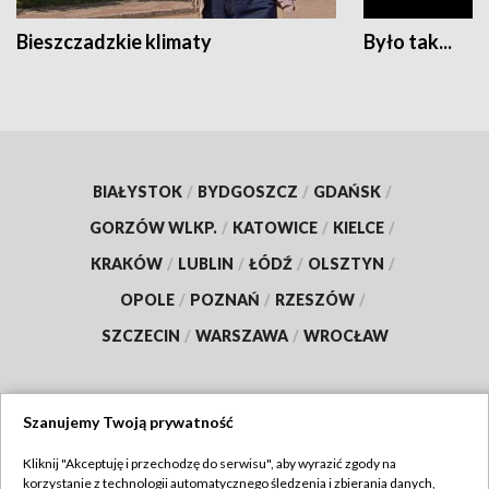
Bieszczadzkie klimaty
Było tak...
BIAŁYSTOK
/
BYDGOSZCZ
/
GDAŃSK
/
GORZÓW WLKP.
/
KATOWICE
/
KIELCE
/
KRAKÓW
/
LUBLIN
/
ŁÓDŹ
/
OLSZTYN
/
OPOLE
/
POZNAŃ
/
RZESZÓW
/
SZCZECIN
/
WARSZAWA
/
WROCŁAW
Szanujemy Twoją prywatność
Dołącz do nas:
Kliknij "Akceptuję i przechodzę do serwisu", aby wyrazić zgody na
korzystanie z technologii automatycznego śledzenia i zbierania danych,
TVP