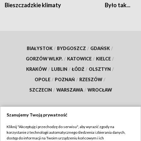
Bieszczadzkie klimaty
Było tak...
BIAŁYSTOK
/
BYDGOSZCZ
/
GDAŃSK
/
GORZÓW WLKP.
/
KATOWICE
/
KIELCE
/
KRAKÓW
/
LUBLIN
/
ŁÓDŹ
/
OLSZTYN
/
OPOLE
/
POZNAŃ
/
RZESZÓW
/
SZCZECIN
/
WARSZAWA
/
WROCŁAW
Szanujemy Twoją prywatność
Dołącz do nas:
Kliknij "Akceptuję i przechodzę do serwisu", aby wyrazić zgody na
korzystanie z technologii automatycznego śledzenia i zbierania danych,
TVP
dostęp do informacji na Twoim urządzeniu końcowym i ich