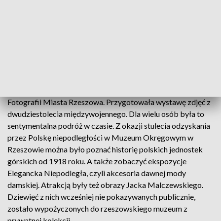
żołnierzy podziemia niepodległościowego. Szacuje się, że
około 400 zostało zamordowanych. Opowiada o tym Izba
Pamięci znajdująca się w podziemiach zamku. Można ją było
zwiedzić z pracownikiem IPN-u. I zobaczyć na przykład
oryginalne drzwi celi - z napisami wykonanymi przez
więźniów.
Po raz pierwszy w Noc Muzeów włączyła się Galeria
Fotografii Miasta Rzeszowa. Przygotowała wystawę zdjęć z
dwudziestolecia międzywojennego. Dla wielu osób była to
sentymentalna podróż w czasie. Z okazji stulecia odzyskania
przez Polskę niepodległości w Muzeum Okręgowym w
Rzeszowie można było poznać historię polskich jednostek
górskich od 1918 roku. A także zobaczyć ekspozycje
Elegancka Niepodległa, czyli akcesoria dawnej mody
damskiej. Atrakcją były też obrazy Jacka Malczewskiego.
Dziewięć z nich wcześniej nie pokazywanych publicznie,
zostało wypożyczonych do rzeszowskiego muzeum z
prywatnej kolekcji.