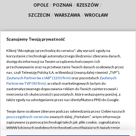
OPOLE
/
POZNAŃ
/
RZESZÓW
/
SZCZECIN
/
WARSZAWA
/
WROCŁAW
Szanujemy Twoją prywatność
Dołącz do nas:
Kliknij "Akceptuję i przechodzę do serwisu", aby wyrazić zgody na
korzystanie z technologii automatycznego śledzenia i zbierania danych,
TVP
dostęp do informacji na Twoim urządzeniu końcowym i ich
Abonament TVP
przechowywanie oraz na przetwarzanie Twoich danych osobowych przez
Regulamin TVP
nas, czyli Telewizję Polską S.A. w likwidacji (zwaną dalej również „TVP”),
Emisja w TVP
Polityka prywatności
Zaufanych Partnerów z IAB* (1201 firm)
oraz pozostałych
Zaufanych
Partnerów TVP (93 firm)
, w celach marketingowych (w tym do
Centrum informacji TVP
Moje zgody
zautomatyzowanego dopasowania reklam do Twoich zainteresowań i
mierzenia ich skuteczności) i pozostałych, które wskazujemy poniżej, a
Naziemna Telewizja Cyfrowa
Pomoc
także zgody na udostępnianie przez nas identyfikatora PPID do Google.
Sklep TVP
Biuro reklamy
Twoje dane osobowe zbierane podczas odwiedzania przez Ciebie naszych
Rada Programowa
Kontakt
poszczególnych serwisów
zwanych dalej „Portalem”, w tym informacje
zapisywane za pomocą technologii takich jak: pliki cookie, sygnalizatory
System NOS
WWW lub innych podobnych technologii umożliwiających świadczenie
dopasowanych i bezpiecznych usług, personalizację treści oraz reklam,
Informacje o nadawcy