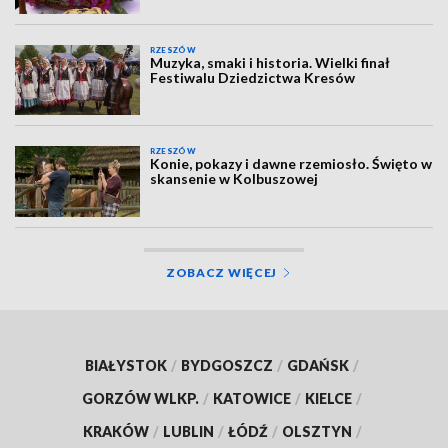
RZESZÓW
Muzyka, smaki i historia. Wielki finał
Festiwalu Dziedzictwa Kresów
RZESZÓW
Konie, pokazy i dawne rzemiosło. Święto w
skansenie w Kolbuszowej
ZOBACZ WIĘCEJ
BIAŁYSTOK
/
BYDGOSZCZ
/
GDAŃSK
/
GORZÓW WLKP.
/
KATOWICE
/
KIELCE
/
KRAKÓW
/
LUBLIN
/
ŁÓDŹ
/
OLSZTYN
/