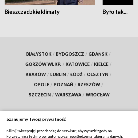
Bieszczadzkie klimaty
Było tak...
BIAŁYSTOK
/
BYDGOSZCZ
/
GDAŃSK
/
GORZÓW WLKP.
/
KATOWICE
/
KIELCE
/
KRAKÓW
/
LUBLIN
/
ŁÓDŹ
/
OLSZTYN
/
OPOLE
/
POZNAŃ
/
RZESZÓW
/
SZCZECIN
/
WARSZAWA
/
WROCŁAW
Szanujemy Twoją prywatność
Dołącz do nas:
Kliknij "Akceptuję i przechodzę do serwisu", aby wyrazić zgody na
korzystanie z technologii automatycznego śledzenia i zbierania danych,
TVP