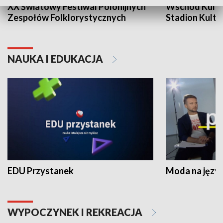
XX Światowy Festiwal Polonijnych
Wschód Kultur
Zespołów Folklorystycznych
Stadion Kultu
NAUKA I EDUKACJA
EDU Przystanek
Moda na język
WYPOCZYNEK I REKREACJA