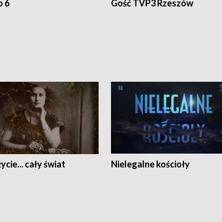
o 6
Gość TVP3 Rzeszów
ycie... cały świat
Nielegalne kościoły