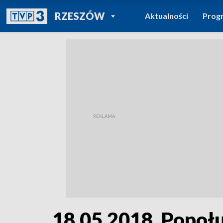
POWRÓT DO
RZESZÓW
Aktualności
Prog
TVP REGIONY
18.05.2018, Popoł