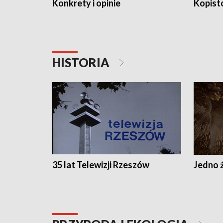
Konkrety i opinie
Kopist
HISTORIA
35 lat Telewizji Rzeszów
Jedno ż