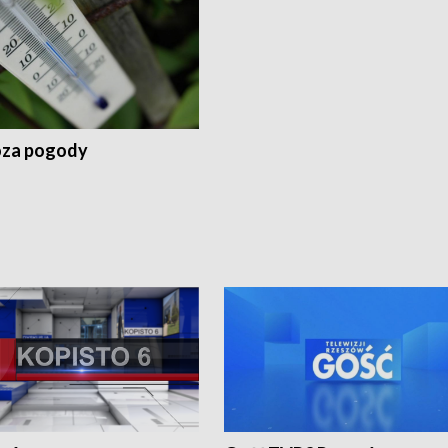
za pogody