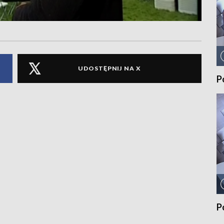
UDOSTĘPNIJ NA X
P
P