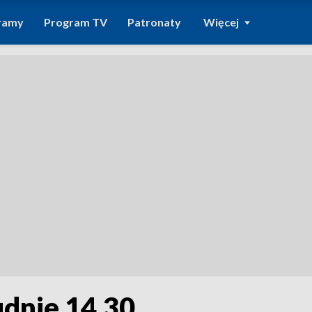
ramy
Program TV
Patronaty
Więcej
udnie 14.30