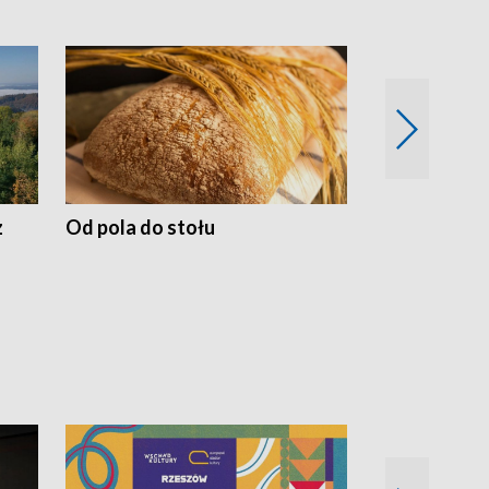
z
Od pola do stołu
50 lat ochro
przyrodnicz
Zachodnich