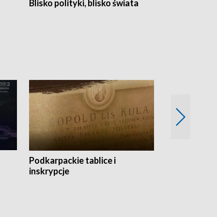
Blisko polityki, blisko świata
Popołudnie 
Podkarpackie tablice i
Szlakiem arc
inskrypcje
drewnianej