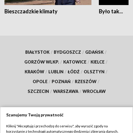
Bieszczadzkie klimaty
Było tak...
BIAŁYSTOK
/
BYDGOSZCZ
/
GDAŃSK
/
GORZÓW WLKP.
/
KATOWICE
/
KIELCE
/
KRAKÓW
/
LUBLIN
/
ŁÓDŹ
/
OLSZTYN
/
OPOLE
/
POZNAŃ
/
RZESZÓW
/
SZCZECIN
/
WARSZAWA
/
WROCŁAW
Szanujemy Twoją prywatność
Dołącz do nas:
Kliknij "Akceptuję i przechodzę do serwisu", aby wyrazić zgody na
korzystanie z technologii automatycznego śledzenia i zbierania danych,
TVP