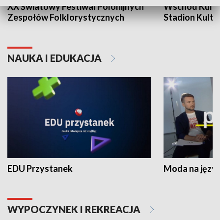
XX Światowy Festiwal Polonijnych
Wschód Kultur
Zespołów Folklorystycznych
Stadion Kultu
NAUKA I EDUKACJA
EDU Przystanek
Moda na język
WYPOCZYNEK I REKREACJA