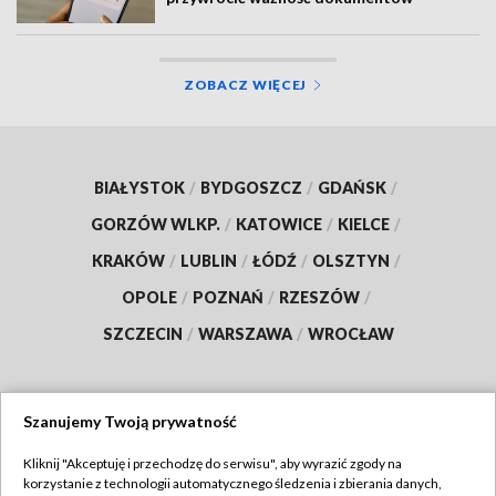
ZOBACZ WIĘCEJ
BIAŁYSTOK
/
BYDGOSZCZ
/
GDAŃSK
/
GORZÓW WLKP.
/
KATOWICE
/
KIELCE
/
KRAKÓW
/
LUBLIN
/
ŁÓDŹ
/
OLSZTYN
/
OPOLE
/
POZNAŃ
/
RZESZÓW
/
SZCZECIN
/
WARSZAWA
/
WROCŁAW
Szanujemy Twoją prywatność
Dołącz do nas:
Kliknij "Akceptuję i przechodzę do serwisu", aby wyrazić zgody na
korzystanie z technologii automatycznego śledzenia i zbierania danych,
TVP