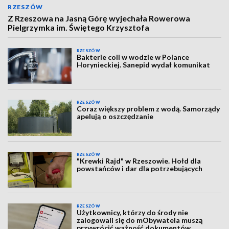
RZESZÓW
Z Rzeszowa na Jasną Górę wyjechała Rowerowa
Pielgrzymka im. Świętego Krzysztofa
RZESZÓW
Bakterie coli w wodzie w Polance
Horynieckiej. Sanepid wydał komunikat
RZESZÓW
Coraz większy problem z wodą. Samorządy
apelują o oszczędzanie
RZESZÓW
"Krewki Rajd" w Rzeszowie. Hołd dla
powstańców i dar dla potrzebujących
RZESZÓW
Użytkownicy, którzy do środy nie
zalogowali się do mObywatela muszą
przywrócić ważność dokumentów