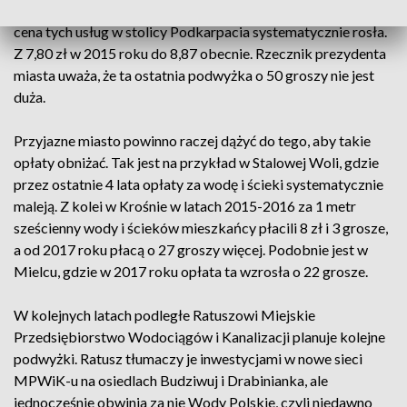
płacą 8 złotych i 87 groszy. Na przestrzeni ostatnich 4 lat
cena tych usług w stolicy Podkarpacia systematycznie rosła.
Z 7,80 zł w 2015 roku do 8,87 obecnie. Rzecznik prezydenta
miasta uważa, że ta ostatnia podwyżka o 50 groszy nie jest
duża.
Przyjazne miasto powinno raczej dążyć do tego, aby takie
opłaty obniżać. Tak jest na przykład w Stalowej Woli, gdzie
przez ostatnie 4 lata opłaty za wodę i ścieki systematycznie
maleją. Z kolei w Krośnie w latach 2015-2016 za 1 metr
sześcienny wody i ścieków mieszkańcy płacili 8 zł i 3 grosze,
a od 2017 roku płacą o 27 groszy więcej. Podobnie jest w
Mielcu, gdzie w 2017 roku opłata ta wzrosła o 22 grosze.
W kolejnych latach podległe Ratuszowi Miejskie
Przedsiębiorstwo Wodociągów i Kanalizacji planuje kolejne
podwyżki. Ratusz tłumaczy je inwestycjami w nowe sieci
MPWiK-u na osiedlach Budziwuj i Drabinianka, ale
jednocześnie obwinia za nie Wody Polskie, czyli niedawno