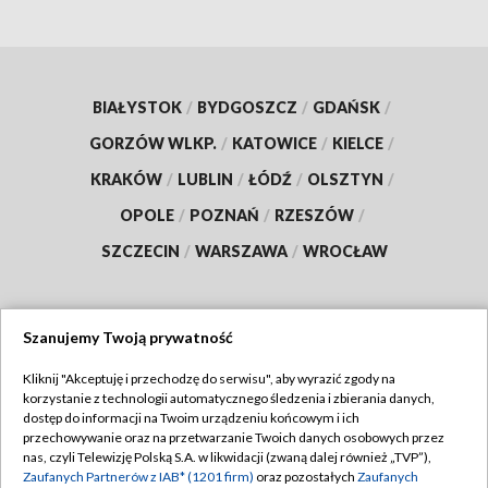
BIAŁYSTOK
/
BYDGOSZCZ
/
GDAŃSK
/
GORZÓW WLKP.
/
KATOWICE
/
KIELCE
/
KRAKÓW
/
LUBLIN
/
ŁÓDŹ
/
OLSZTYN
/
OPOLE
/
POZNAŃ
/
RZESZÓW
/
SZCZECIN
/
WARSZAWA
/
WROCŁAW
Szanujemy Twoją prywatność
Dołącz do nas:
Kliknij "Akceptuję i przechodzę do serwisu", aby wyrazić zgody na
korzystanie z technologii automatycznego śledzenia i zbierania danych,
TVP
dostęp do informacji na Twoim urządzeniu końcowym i ich
Abonament TVP
przechowywanie oraz na przetwarzanie Twoich danych osobowych przez
Regulamin TVP
nas, czyli Telewizję Polską S.A. w likwidacji (zwaną dalej również „TVP”),
Emisja w TVP
Polityka prywatności
Zaufanych Partnerów z IAB* (1201 firm)
oraz pozostałych
Zaufanych