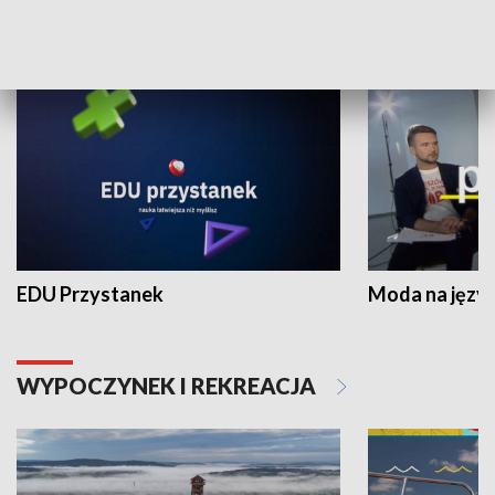
NAUKA I EDUKACJA
EDU Przystanek
Moda na język
WYPOCZYNEK I REKREACJA