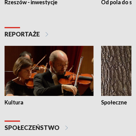
Rzeszów - inwestycje
Od pola do st
REPORTAŻE
Kultura
Społeczne
SPOŁECZEŃSTWO