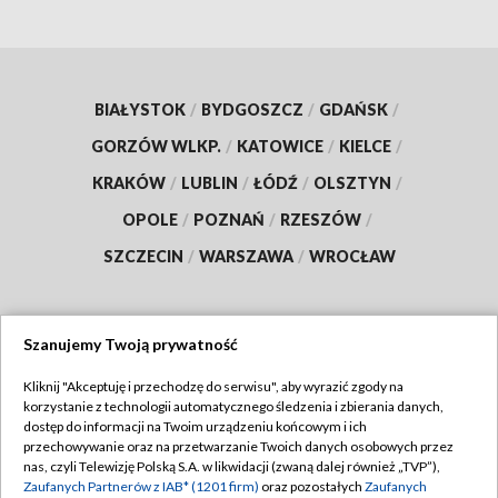
BIAŁYSTOK
/
BYDGOSZCZ
/
GDAŃSK
/
GORZÓW WLKP.
/
KATOWICE
/
KIELCE
/
KRAKÓW
/
LUBLIN
/
ŁÓDŹ
/
OLSZTYN
/
OPOLE
/
POZNAŃ
/
RZESZÓW
/
SZCZECIN
/
WARSZAWA
/
WROCŁAW
Szanujemy Twoją prywatność
Dołącz do nas:
Kliknij "Akceptuję i przechodzę do serwisu", aby wyrazić zgody na
korzystanie z technologii automatycznego śledzenia i zbierania danych,
TVP
dostęp do informacji na Twoim urządzeniu końcowym i ich
Abonament TVP
przechowywanie oraz na przetwarzanie Twoich danych osobowych przez
Regulamin TVP
nas, czyli Telewizję Polską S.A. w likwidacji (zwaną dalej również „TVP”),
Emisja w TVP
Polityka prywatności
Zaufanych Partnerów z IAB* (1201 firm)
oraz pozostałych
Zaufanych