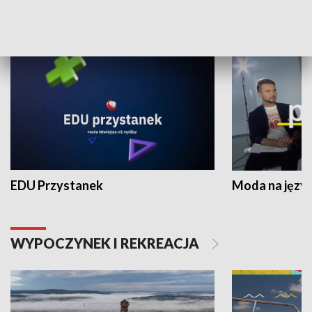
NAUKA I EDUKACJA
EDU Przystanek
Moda na język
WYPOCZYNEK I REKREACJA