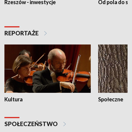
Rzeszów - inwestycje
Od pola do st
REPORTAŻE
Kultura
Społeczne
SPOŁECZEŃSTWO