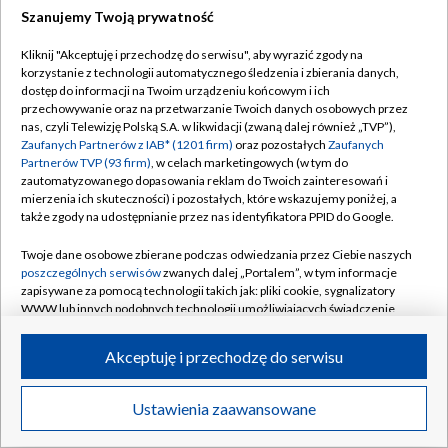
Szanujemy Twoją prywatność
Kliknij "Akceptuję i przechodzę do serwisu", aby wyrazić zgody na
korzystanie z technologii automatycznego śledzenia i zbierania danych,
dostęp do informacji na Twoim urządzeniu końcowym i ich
przechowywanie oraz na przetwarzanie Twoich danych osobowych przez
nas, czyli Telewizję Polską S.A. w likwidacji (zwaną dalej również „TVP”),
Zaufanych Partnerów z IAB* (1201 firm)
oraz pozostałych
Zaufanych
Partnerów TVP (93 firm)
, w celach marketingowych (w tym do
zautomatyzowanego dopasowania reklam do Twoich zainteresowań i
mierzenia ich skuteczności) i pozostałych, które wskazujemy poniżej, a
także zgody na udostępnianie przez nas identyfikatora PPID do Google.
Twoje dane osobowe zbierane podczas odwiedzania przez Ciebie naszych
poszczególnych serwisów
zwanych dalej „Portalem”, w tym informacje
zapisywane za pomocą technologii takich jak: pliki cookie, sygnalizatory
WWW lub innych podobnych technologii umożliwiających świadczenie
dopasowanych i bezpiecznych usług, personalizację treści oraz reklam,
udostępnianie funkcji mediów społecznościowych oraz analizowanie
Akceptuję i przechodzę do serwisu
ruchu w Internecie.
Twoje dane osobowe zbierane podczas odwiedzania przez Ciebie
Ustawienia zaawansowane
poszczególnych serwisów
na Portalu, takie jak adresy IP, identyfikatory
Twoich urządzeń końcowych i identyfikatory plików cookie, informacje o