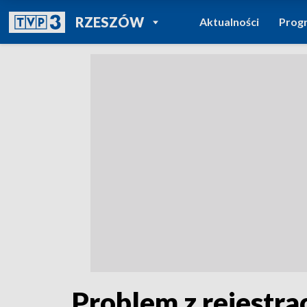
POWRÓT DO
RZESZÓW
Aktualności
Prog
TVP REGIONY
Problem z rejestra