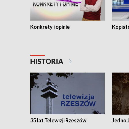
Konkrety i opinie
Kopist
HISTORIA
35 lat Telewizji Rzeszów
Jedno ż