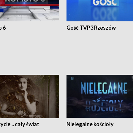
o 6
Gość TVP3 Rzeszów
ycie... cały świat
Nielegalne kościoły