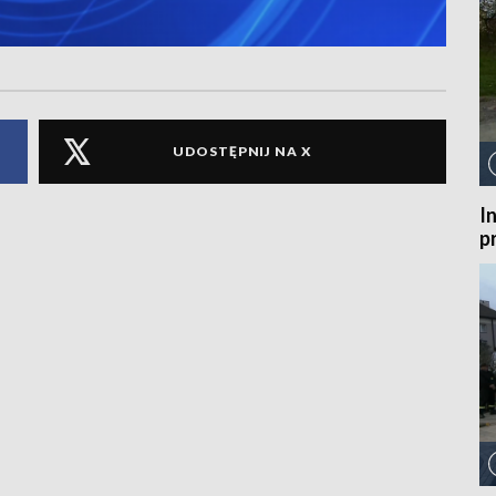
UDOSTĘPNIJ NA X
I
p