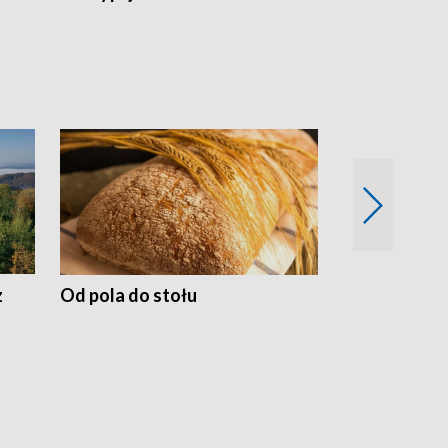
z
Od pola do stołu
50 lat ochro
przyrodnicz
Zachodnich