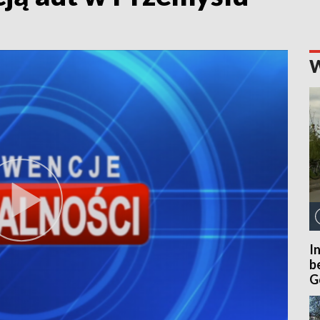
I
b
G