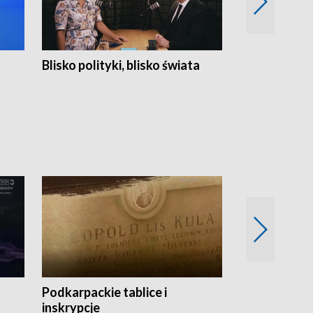
Blisko polityki, blisko świata
Popołudnie 
Podkarpackie tablice i
Szlakiem arc
inskrypcje
drewnianej