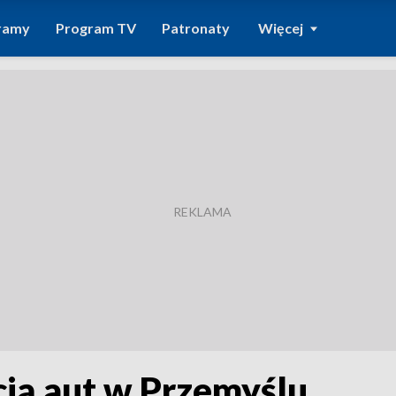
ramy
Program TV
Patronaty
Więcej
cją aut w Przemyślu