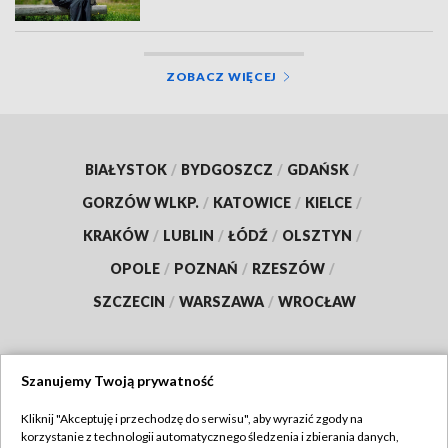
ZOBACZ WIĘCEJ
BIAŁYSTOK
/
BYDGOSZCZ
/
GDAŃSK
/
GORZÓW WLKP.
/
KATOWICE
/
KIELCE
/
KRAKÓW
/
LUBLIN
/
ŁÓDŹ
/
OLSZTYN
/
OPOLE
/
POZNAŃ
/
RZESZÓW
/
SZCZECIN
/
WARSZAWA
/
WROCŁAW
Szanujemy Twoją prywatność
Dołącz do nas:
Kliknij "Akceptuję i przechodzę do serwisu", aby wyrazić zgody na
korzystanie z technologii automatycznego śledzenia i zbierania danych,
TVP