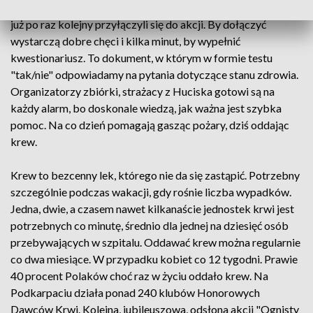
Centrum Krwiodawstwa i ochotnicy: jedni pierwszy raz, inni
już po raz kolejny przyłączyli się do akcji. By dołączyć
wystarczą dobre chęci i kilka minut, by wypełnić
kwestionariusz. To dokument, w którym w formie testu
"tak/nie" odpowiadamy na pytania dotyczące stanu zdrowia.
Organizatorzy zbiórki, strażacy z Huciska gotowi są na
każdy alarm, bo doskonale wiedzą, jak ważna jest szybka
pomoc. Na co dzień pomagają gasząc pożary, dziś oddając
krew.
Krew to bezcenny lek, którego nie da się zastąpić. Potrzebny
szczególnie podczas wakacji, gdy rośnie liczba wypadków.
Jedna, dwie, a czasem nawet kilkanaście jednostek krwi jest
potrzebnych co minutę, średnio dla jednej na dziesięć osób
przebywających w szpitalu. Oddawać krew można regularnie
co dwa miesiące. W przypadku kobiet co 12 tygodni. Prawie
40 procent Polaków choć raz w życiu oddało krew. Na
Podkarpaciu działa ponad 240 klubów Honorowych
Dawców Krwi. Kolejna, jubileuszowa, odsłona akcji "Ognisty