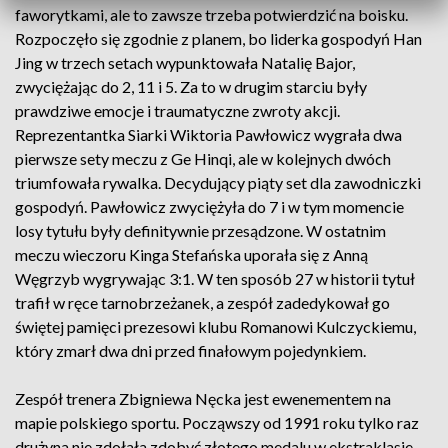
faworytkami, ale to zawsze trzeba potwierdzić na boisku.
Rozpoczęło się zgodnie z planem, bo liderka gospodyń Han
Jing w trzech setach wypunktowała Natalię Bajor,
zwyciężając do 2, 11 i 5. Za to w drugim starciu były
prawdziwe emocje i traumatyczne zwroty akcji.
Reprezentantka Siarki Wiktoria Pawłowicz wygrała dwa
pierwsze sety meczu z Ge Hinqi, ale w kolejnych dwóch
triumfowała rywalka. Decydujący piąty set dla zawodniczki
gospodyń. Pawłowicz zwyciężyła do 7 i w tym momencie
losy tytułu były definitywnie przesądzone. W ostatnim
meczu wieczoru Kinga Stefańska uporała się z Anną
Węgrzyb wygrywając 3:1. W ten sposób 27 w historii tytuł
trafił w ręce tarnobrzeżanek, a zespół zadedykował go
świętej pamięci prezesowi klubu Romanowi Kulczyckiemu,
który zmarł dwa dni przed finałowym pojedynkiem.
Zespół trenera Zbigniewa Nęcka jest ewenementem na
mapie polskiego sportu. Począwszy od 1991 roku tylko raz
drużyna nie zdołała zdobyć złotego medalu w ekstraklasie.