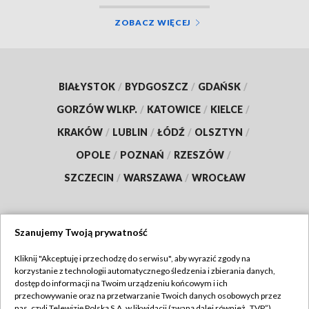
ZOBACZ WIĘCEJ
BIAŁYSTOK
/
BYDGOSZCZ
/
GDAŃSK
/
GORZÓW WLKP.
/
KATOWICE
/
KIELCE
/
KRAKÓW
/
LUBLIN
/
ŁÓDŹ
/
OLSZTYN
/
OPOLE
/
POZNAŃ
/
RZESZÓW
/
SZCZECIN
/
WARSZAWA
/
WROCŁAW
Szanujemy Twoją prywatność
Dołącz do nas:
Kliknij "Akceptuję i przechodzę do serwisu", aby wyrazić zgody na
korzystanie z technologii automatycznego śledzenia i zbierania danych,
TVP
dostęp do informacji na Twoim urządzeniu końcowym i ich
Abonament TVP
przechowywanie oraz na przetwarzanie Twoich danych osobowych przez
Regulamin TVP
nas, czyli Telewizję Polską S.A. w likwidacji (zwaną dalej również „TVP”),