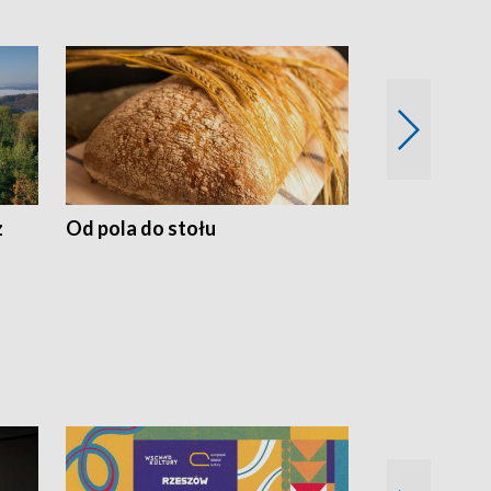
z
Od pola do stołu
50 lat ochro
przyrodnicz
Zachodnich