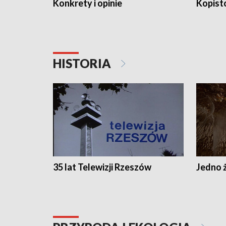
Konkrety i opinie
Kopist
HISTORIA
35 lat Telewizji Rzeszów
Jedno ż