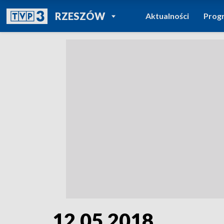
POWRÓT DO
RZESZÓW
Aktualności
Prog
TVP REGIONY
12.05.2018