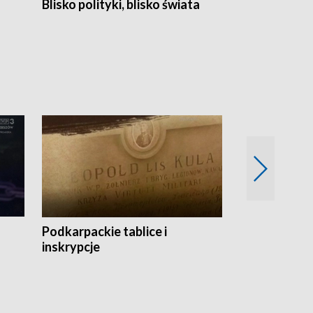
Blisko polityki, blisko świata
Popołudnie 
Podkarpackie tablice i
Szlakiem arc
inskrypcje
drewnianej