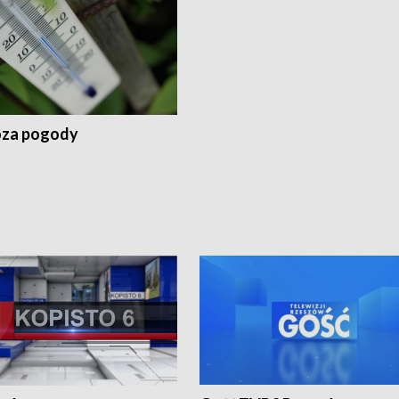
za pogody