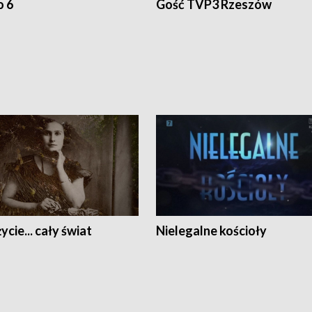
o 6
Gość TVP3 Rzeszów
ycie... cały świat
Nielegalne kościoły