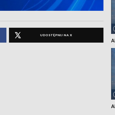
UDOSTĘPNIJ NA X
A
A