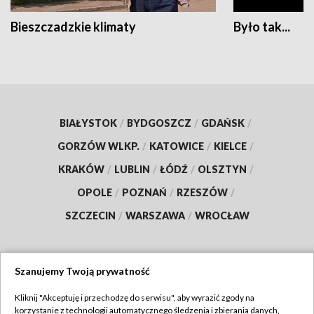
Bieszczadzkie klimaty
Było tak...
BIAŁYSTOK
/
BYDGOSZCZ
/
GDAŃSK
/
GORZÓW WLKP.
/
KATOWICE
/
KIELCE
/
KRAKÓW
/
LUBLIN
/
ŁÓDŹ
/
OLSZTYN
/
OPOLE
/
POZNAŃ
/
RZESZÓW
/
SZCZECIN
/
WARSZAWA
/
WROCŁAW
Szanujemy Twoją prywatność
Dołącz do nas:
Kliknij "Akceptuję i przechodzę do serwisu", aby wyrazić zgody na
korzystanie z technologii automatycznego śledzenia i zbierania danych,
TVP