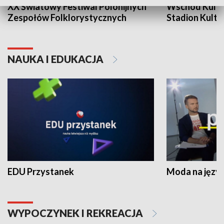
XX Światowy Festiwal Polonijnych
Wschód Kultur
Zespołów Folklorystycznych
Stadion Kultu
NAUKA I EDUKACJA
EDU Przystanek
Moda na język
WYPOCZYNEK I REKREACJA