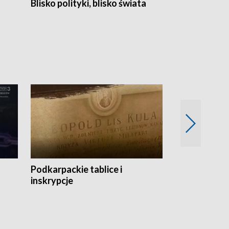
Blisko polityki, blisko świata
Popołudnie 
Podkarpackie tablice i
Szlakiem arc
inskrypcje
drewnianej