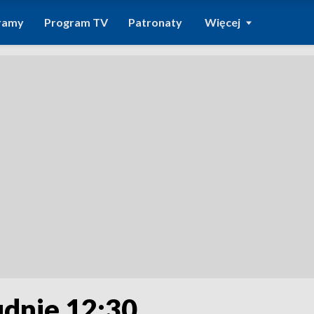
ramy
Program TV
Patronaty
Więcej
udnie 12:30