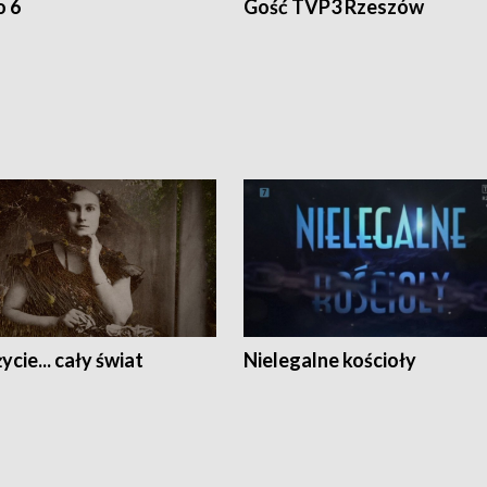
o 6
Gość TVP3 Rzeszów
ycie... cały świat
Nielegalne kościoły