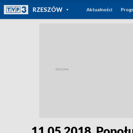
POWRÓT DO
RZESZÓW
Aktualności
Prog
TVP REGIONY
11.05.2018, Popoł