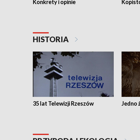
Konkrety i opinie
Kopist
HISTORIA
35 lat Telewizji Rzeszów
Jedno ż