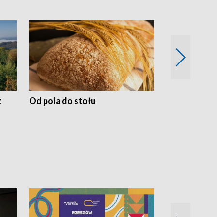
z
Od pola do stołu
50 lat ochro
przyrodnicz
Zachodnich