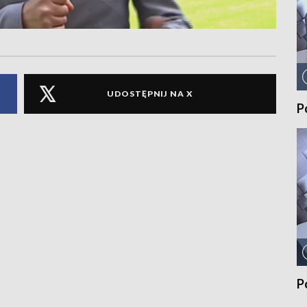
UDOSTĘPNIJ NA X
P
P