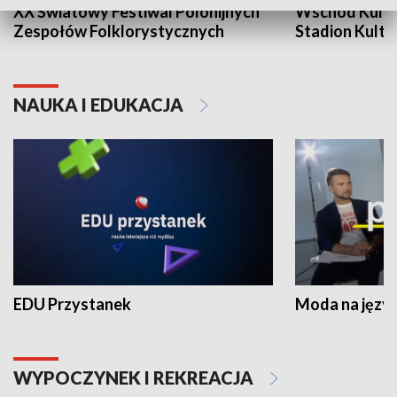
XX Światowy Festiwal Polonijnych
Wschód Kultur
Zespołów Folklorystycznych
Stadion Kultu
NAUKA I EDUKACJA
EDU Przystanek
Moda na język
WYPOCZYNEK I REKREACJA