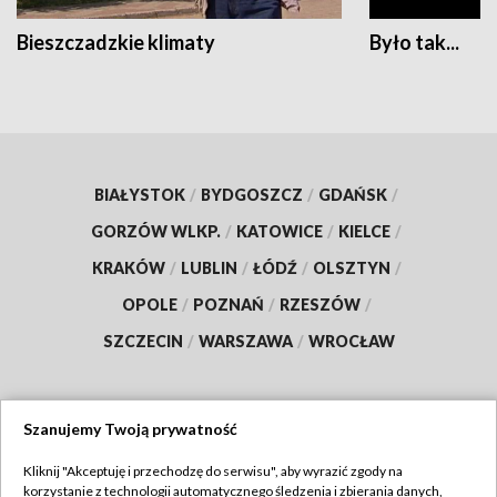
Bieszczadzkie klimaty
Było tak...
BIAŁYSTOK
/
BYDGOSZCZ
/
GDAŃSK
/
GORZÓW WLKP.
/
KATOWICE
/
KIELCE
/
KRAKÓW
/
LUBLIN
/
ŁÓDŹ
/
OLSZTYN
/
OPOLE
/
POZNAŃ
/
RZESZÓW
/
SZCZECIN
/
WARSZAWA
/
WROCŁAW
Szanujemy Twoją prywatność
Dołącz do nas:
Kliknij "Akceptuję i przechodzę do serwisu", aby wyrazić zgody na
korzystanie z technologii automatycznego śledzenia i zbierania danych,
TVP