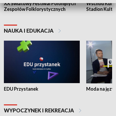
XX Światowy Festiwal Polonijnych
Wschód Kultur
Zespołów Folklorystycznych
Stadion Kultu
NAUKA I EDUKACJA
EDU Przystanek
Moda na język
WYPOCZYNEK I REKREACJA