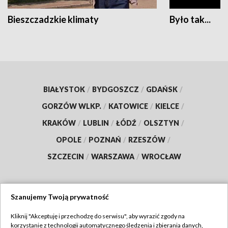
Bieszczadzkie klimaty
Było tak...
BIAŁYSTOK
/
BYDGOSZCZ
/
GDAŃSK
/
GORZÓW WLKP.
/
KATOWICE
/
KIELCE
/
KRAKÓW
/
LUBLIN
/
ŁÓDŹ
/
OLSZTYN
/
OPOLE
/
POZNAŃ
/
RZESZÓW
/
SZCZECIN
/
WARSZAWA
/
WROCŁAW
Szanujemy Twoją prywatność
Dołącz do nas:
Kliknij "Akceptuję i przechodzę do serwisu", aby wyrazić zgody na
korzystanie z technologii automatycznego śledzenia i zbierania danych,
TVP