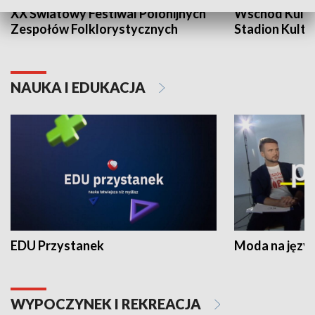
XX Światowy Festiwal Polonijnych
Wschód Kultur
Zespołów Folklorystycznych
Stadion Kultu
NAUKA I EDUKACJA
EDU Przystanek
Moda na język
WYPOCZYNEK I REKREACJA