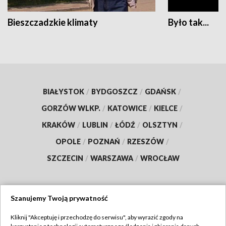
Bieszczadzkie klimaty
Było tak...
BIAŁYSTOK
/
BYDGOSZCZ
/
GDAŃSK
/
GORZÓW WLKP.
/
KATOWICE
/
KIELCE
/
KRAKÓW
/
LUBLIN
/
ŁÓDŹ
/
OLSZTYN
/
OPOLE
/
POZNAŃ
/
RZESZÓW
/
SZCZECIN
/
WARSZAWA
/
WROCŁAW
Szanujemy Twoją prywatność
Dołącz do nas:
Kliknij "Akceptuję i przechodzę do serwisu", aby wyrazić zgody na