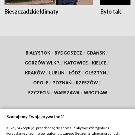
Bieszczadzkie klimaty
Było tak...
BIAŁYSTOK
/
BYDGOSZCZ
/
GDAŃSK
/
GORZÓW WLKP.
/
KATOWICE
/
KIELCE
/
KRAKÓW
/
LUBLIN
/
ŁÓDŹ
/
OLSZTYN
/
OPOLE
/
POZNAŃ
/
RZESZÓW
/
SZCZECIN
/
WARSZAWA
/
WROCŁAW
Szanujemy Twoją prywatność
Dołącz do nas:
Kliknij "Akceptuję i przechodzę do serwisu", aby wyrazić zgody na
korzystanie z technologii automatycznego śledzenia i zbierania danych,
TVP