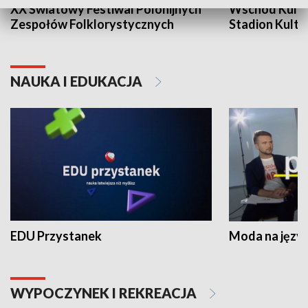
XX Światowy Festiwal Polonijnych
Wschód Kultur
Zespołów Folklorystycznych
Stadion Kultu
NAUKA I EDUKACJA
EDU Przystanek
Moda na język
WYPOCZYNEK I REKREACJA