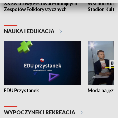
XX Światowy Festiwal Polonijnych
Wschód Kultur
Zespołów Folklorystycznych
Stadion Kultu
NAUKA I EDUKACJA
EDU Przystanek
Moda na język
WYPOCZYNEK I REKREACJA