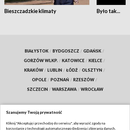
Bieszczadzkie klimaty
Było tak...
BIAŁYSTOK
/
BYDGOSZCZ
/
GDAŃSK
/
GORZÓW WLKP.
/
KATOWICE
/
KIELCE
/
KRAKÓW
/
LUBLIN
/
ŁÓDŹ
/
OLSZTYN
/
OPOLE
/
POZNAŃ
/
RZESZÓW
/
SZCZECIN
/
WARSZAWA
/
WROCŁAW
Szanujemy Twoją prywatność
Dołącz do nas:
Kliknij "Akceptuję i przechodzę do serwisu", aby wyrazić zgody na
korzystanie z technologii automatycznego śledzenia i zbierania danych,
TVP