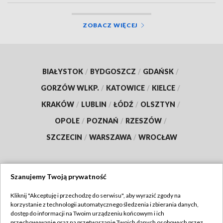
ZOBACZ WIĘCEJ
BIAŁYSTOK
/
BYDGOSZCZ
/
GDAŃSK
/
GORZÓW WLKP.
/
KATOWICE
/
KIELCE
/
KRAKÓW
/
LUBLIN
/
ŁÓDŹ
/
OLSZTYN
/
OPOLE
/
POZNAŃ
/
RZESZÓW
/
SZCZECIN
/
WARSZAWA
/
WROCŁAW
Szanujemy Twoją prywatność
Dołącz do nas:
Kliknij "Akceptuję i przechodzę do serwisu", aby wyrazić zgody na
korzystanie z technologii automatycznego śledzenia i zbierania danych,
TVP
dostęp do informacji na Twoim urządzeniu końcowym i ich
Abonament TVP
przechowywanie oraz na przetwarzanie Twoich danych osobowych przez