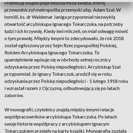
Promocję książki poprzedziła msza święta, której
przewodniczył metropolita przemyski abp. Adam Szal. W
homilii, ks. dr Waldemar Janiga przypomniał niezwykłą
otwartość arcybiskupa Ignacego Tokarczuka, na potrzeby
ludzi i ich krzywdę. Kiedy inni milczeli, on miał odwagę mówić
o tym prawdę. Między innymi to zdecydowało, że rok 2018
został ogłoszony przez Sejm Rzeczypospolitej Polskiej,
Rokiem Arcybiskupa Ignacego Tokarczuka. To
upamiętnienie wpisuje się w obchody setnej rocznicy
odzyskania przez Polskę niepodległości. Arcybiskup Szal
przypomniał, że Ignacy Tokarczuk, urodził się w roku
odzyskania przez Polskę niepodległości - 1 lutego 1918 roku
i wzrastał razem z Ojczyzną, odbudowującą się po latach
zaborów.
W monografii, czytelnicy znajdą między innymi relacje
współpracowników arcybiskupa Tokarczuka. Po latach
swoje historie współpracy z arcybiskupem Ignacym
Tokarczukiem przelały na karty książki. Monografia została