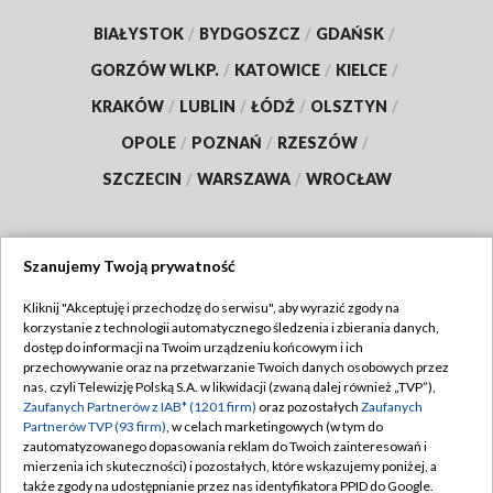
BIAŁYSTOK
/
BYDGOSZCZ
/
GDAŃSK
/
GORZÓW WLKP.
/
KATOWICE
/
KIELCE
/
KRAKÓW
/
LUBLIN
/
ŁÓDŹ
/
OLSZTYN
/
OPOLE
/
POZNAŃ
/
RZESZÓW
/
SZCZECIN
/
WARSZAWA
/
WROCŁAW
Szanujemy Twoją prywatność
Dołącz do nas:
Kliknij "Akceptuję i przechodzę do serwisu", aby wyrazić zgody na
korzystanie z technologii automatycznego śledzenia i zbierania danych,
TVP
dostęp do informacji na Twoim urządzeniu końcowym i ich
Abonament TVP
przechowywanie oraz na przetwarzanie Twoich danych osobowych przez
Regulamin TVP
nas, czyli Telewizję Polską S.A. w likwidacji (zwaną dalej również „TVP”),
Emisja w TVP
Polityka prywatności
Zaufanych Partnerów z IAB* (1201 firm)
oraz pozostałych
Zaufanych
Partnerów TVP (93 firm)
, w celach marketingowych (w tym do
Centrum informacji TVP
Moje zgody
zautomatyzowanego dopasowania reklam do Twoich zainteresowań i
mierzenia ich skuteczności) i pozostałych, które wskazujemy poniżej, a
Naziemna Telewizja Cyfrowa
Pomoc
także zgody na udostępnianie przez nas identyfikatora PPID do Google.