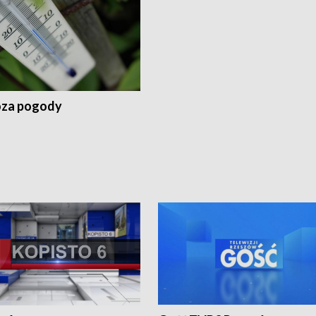
za pogody