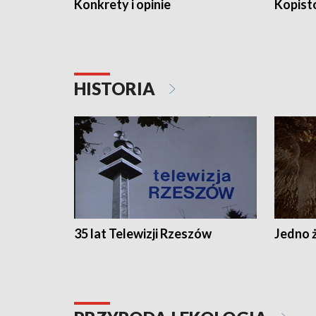
Konkrety i opinie
Kopist
HISTORIA
35 lat Telewizji Rzeszów
Jedno ż