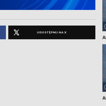
UDOSTĘPNIJ NA X
A
A