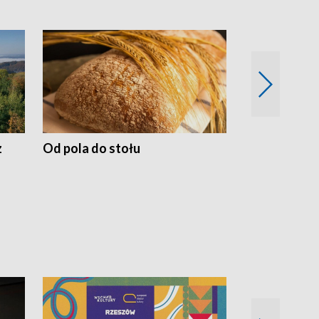
z
Od pola do stołu
50 lat ochro
przyrodnicz
Zachodnich