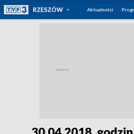
POWRÓT DO
RZESZÓW
Aktualności
Prog
TVP REGIONY
30.04.2018, godzin