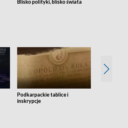
Blisko polityki, blisko świata
Popołudnie 
Podkarpackie tablice i
Szlakiem arc
inskrypcje
drewnianej