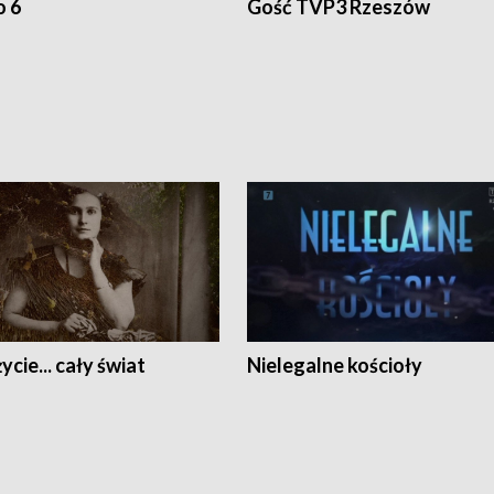
o 6
Gość TVP3 Rzeszów
ycie... cały świat
Nielegalne kościoły