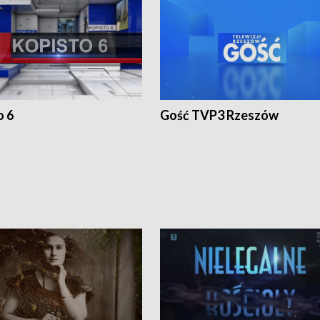
o 6
Gość TVP3 Rzeszów