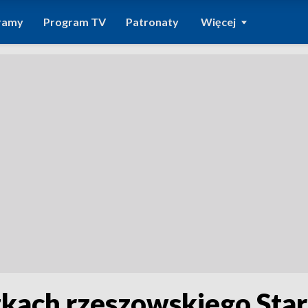
ramy
Program TV
Patronaty
Więcej
kach rzeszowskiego Star