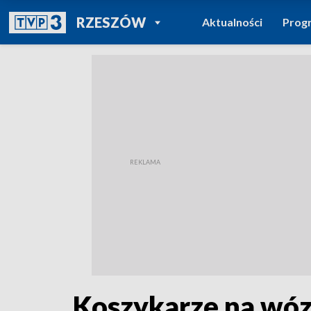
POWRÓT DO
RZESZÓW
Aktualności
Prog
TVP REGIONY
Koszykarze na wóz