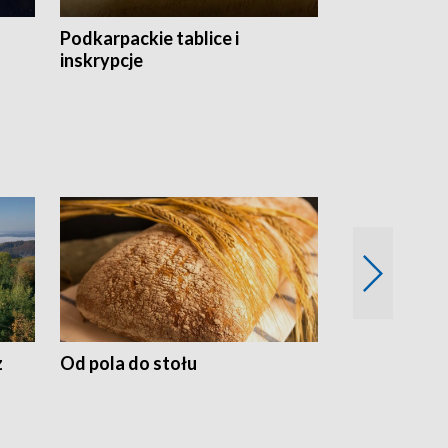
Podkarpackie tablice i
Szlakiem arc
inskrypcje
drewnianej
z
Od pola do stołu
50 lat ochro
przyrodnicz
Zachodnich