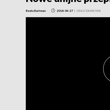
Beata Bartman
2018-04-27
|
ODLICZANIE DNI