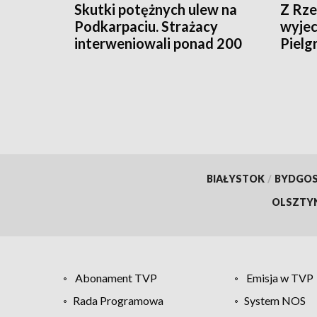
Skutki potężnych ulew na
Z Rze
Podkarpaciu. Strażacy
wyje
interweniowali ponad 200
Pielg
razy
Krzys
BIAŁYSTOK
/
BYDGO
OLSZTY
Abonament TVP
Emisja w TVP
Rada Programowa
System NOS