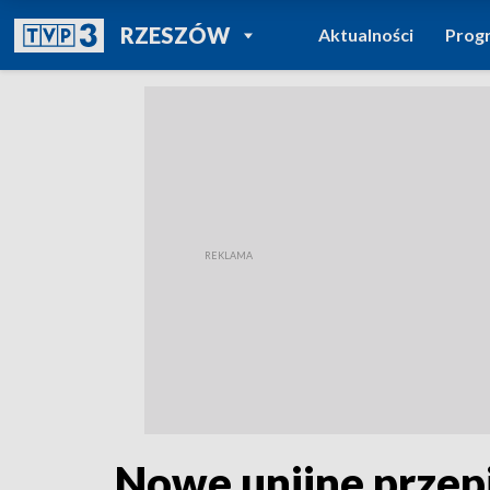
POWRÓT DO
RZESZÓW
Aktualności
Prog
TVP REGIONY
Nowe unijne przep