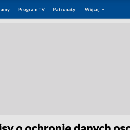
ramy
Program TV
Patronaty
Więcej
isy o ochronie danych o