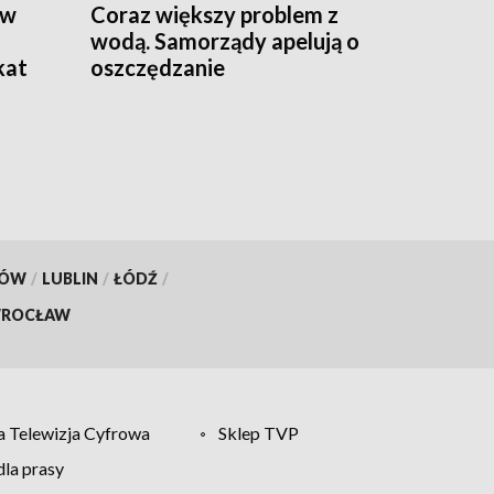
 w
Coraz większy problem z
wodą. Samorządy apelują o
kat
oszczędzanie
KÓW
/
LUBLIN
/
ŁÓDŹ
/
ROCŁAW
 Telewizja Cyfrowa
Sklep TVP
la prasy