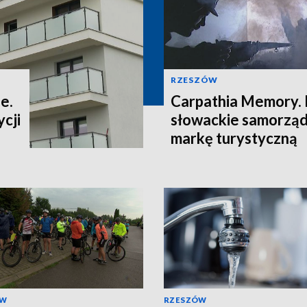
RZESZÓW
e.
Carpathia Memory. 
cji
słowackie samorzą
markę turystyczną
ÓW
RZESZÓW