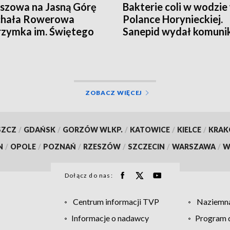
szowa na Jasną Górę
Bakterie coli w wodzie
chała Rowerowa
Polance Horynieckiej.
rzymka im. Świętego
Sanepid wydał komuni
ztofa
ZOBACZ WIĘCEJ
SZCZ
/
GDAŃSK
/
GORZÓW WLKP.
/
KATOWICE
/
KIELCE
/
KRA
N
/
OPOLE
/
POZNAŃ
/
RZESZÓW
/
SZCZECIN
/
WARSZAWA
/
W
Dołącz do nas:
Centrum informacji TVP
Naziemna
Informacje o nadawcy
Program d