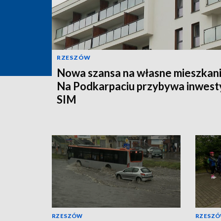
RZESZÓW
Nowa szansa na własne mieszkani
Na Podkarpaciu przybywa inwesty
SIM
RZESZÓW
RZESZ