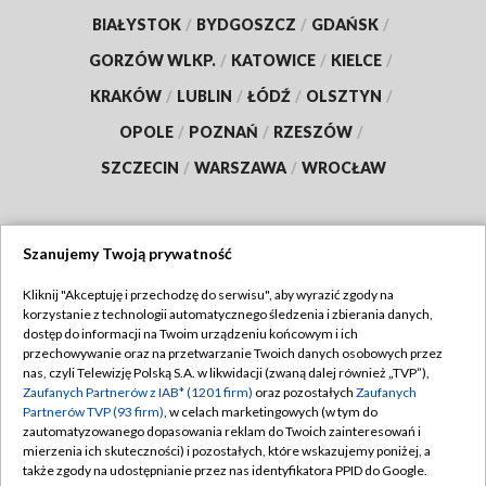
BIAŁYSTOK
/
BYDGOSZCZ
/
GDAŃSK
/
GORZÓW WLKP.
/
KATOWICE
/
KIELCE
/
KRAKÓW
/
LUBLIN
/
ŁÓDŹ
/
OLSZTYN
/
OPOLE
/
POZNAŃ
/
RZESZÓW
/
SZCZECIN
/
WARSZAWA
/
WROCŁAW
Szanujemy Twoją prywatność
Dołącz do nas:
Kliknij "Akceptuję i przechodzę do serwisu", aby wyrazić zgody na
korzystanie z technologii automatycznego śledzenia i zbierania danych,
TVP
dostęp do informacji na Twoim urządzeniu końcowym i ich
Abonament TVP
przechowywanie oraz na przetwarzanie Twoich danych osobowych przez
Regulamin TVP
nas, czyli Telewizję Polską S.A. w likwidacji (zwaną dalej również „TVP”),
Emisja w TVP
Polityka prywatności
Zaufanych Partnerów z IAB* (1201 firm)
oraz pozostałych
Zaufanych
Partnerów TVP (93 firm)
, w celach marketingowych (w tym do
Centrum informacji TVP
Moje zgody
zautomatyzowanego dopasowania reklam do Twoich zainteresowań i
mierzenia ich skuteczności) i pozostałych, które wskazujemy poniżej, a
Naziemna Telewizja Cyfrowa
Pomoc
także zgody na udostępnianie przez nas identyfikatora PPID do Google.