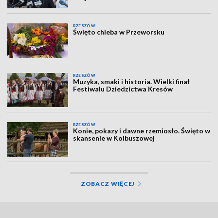
RZESZÓW
Święto chleba w Przeworsku
RZESZÓW
Muzyka, smaki i historia. Wielki finał
Festiwalu Dziedzictwa Kresów
RZESZÓW
Konie, pokazy i dawne rzemiosło. Święto w
skansenie w Kolbuszowej
ZOBACZ WIĘCEJ