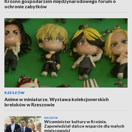
Krosno gospodarzem międzynarodowego forum o
ochronie zabytków
RZESZÓW
Anime w miniaturze. Wystawa kolekcjonerskich
breloków w Rzeszowie
RZESZÓW
Wiceminister kultury w Krośnie.
Zapowiedział dalsze wsparcie dla małych
miejscowości