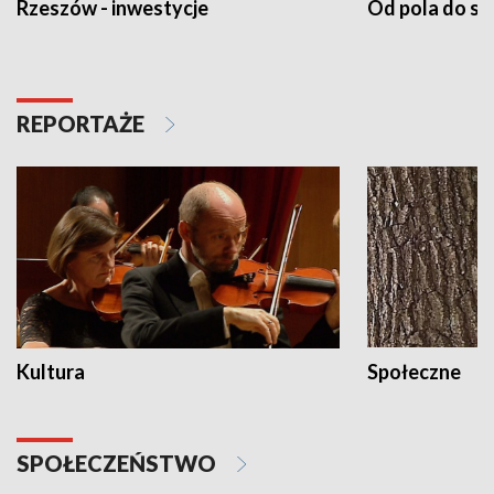
Rzeszów - inwestycje
Od pola do st
REPORTAŻE
Kultura
Społeczne
SPOŁECZEŃSTWO