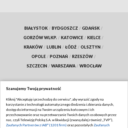
BIAŁYSTOK
/
BYDGOSZCZ
/
GDAŃSK
/
GORZÓW WLKP.
/
KATOWICE
/
KIELCE
/
KRAKÓW
/
LUBLIN
/
ŁÓDŹ
/
OLSZTYN
/
OPOLE
/
POZNAŃ
/
RZESZÓW
/
SZCZECIN
/
WARSZAWA
/
WROCŁAW
Szanujemy Twoją prywatność
Dołącz do nas:
Kliknij "Akceptuję i przechodzę do serwisu", aby wyrazić zgody na
korzystanie z technologii automatycznego śledzenia i zbierania danych,
TVP
dostęp do informacji na Twoim urządzeniu końcowym i ich
Abonament TVP
przechowywanie oraz na przetwarzanie Twoich danych osobowych przez
Regulamin TVP
nas, czyli Telewizję Polską S.A. w likwidacji (zwaną dalej również „TVP”),
Emisja w TVP
Polityka prywatności
Zaufanych Partnerów z IAB* (1201 firm)
oraz pozostałych
Zaufanych