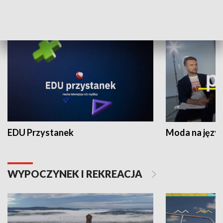
NAUKA I EDUKACJA
EDU Przystanek
Moda na język
WYPOCZYNEK I REKREACJA