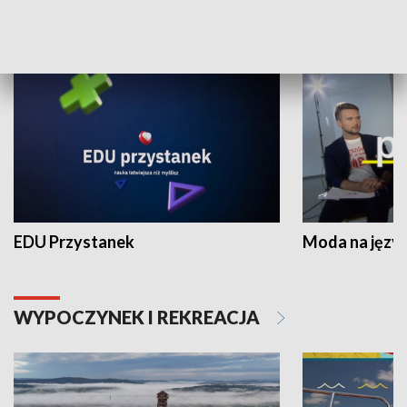
NAUKA I EDUKACJA
EDU Przystanek
Moda na język
WYPOCZYNEK I REKREACJA