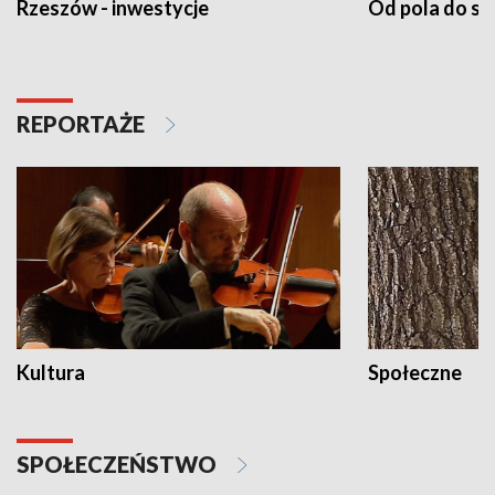
Rzeszów - inwestycje
Od pola do st
REPORTAŻE
Kultura
Społeczne
SPOŁECZEŃSTWO