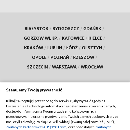
BIAŁYSTOK
/
BYDGOSZCZ
/
GDAŃSK
/
GORZÓW WLKP.
/
KATOWICE
/
KIELCE
/
KRAKÓW
/
LUBLIN
/
ŁÓDŹ
/
OLSZTYN
/
OPOLE
/
POZNAŃ
/
RZESZÓW
/
SZCZECIN
/
WARSZAWA
/
WROCŁAW
Szanujemy Twoją prywatność
Dołącz do nas:
Kliknij "Akceptuję i przechodzę do serwisu", aby wyrazić zgody na
korzystanie z technologii automatycznego śledzenia i zbierania danych,
TVP
dostęp do informacji na Twoim urządzeniu końcowym i ich
Abonament TVP
przechowywanie oraz na przetwarzanie Twoich danych osobowych przez
Regulamin TVP
nas, czyli Telewizję Polską S.A. w likwidacji (zwaną dalej również „TVP”),
Emisja w TVP
Polityka prywatności
Zaufanych Partnerów z IAB* (1201 firm)
oraz pozostałych
Zaufanych