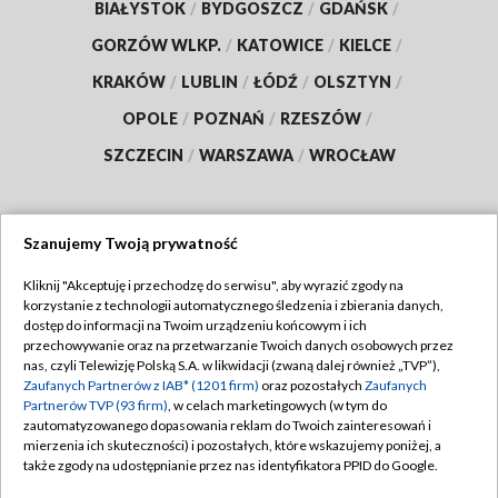
BIAŁYSTOK
/
BYDGOSZCZ
/
GDAŃSK
/
GORZÓW WLKP.
/
KATOWICE
/
KIELCE
/
KRAKÓW
/
LUBLIN
/
ŁÓDŹ
/
OLSZTYN
/
OPOLE
/
POZNAŃ
/
RZESZÓW
/
SZCZECIN
/
WARSZAWA
/
WROCŁAW
Szanujemy Twoją prywatność
Dołącz do nas:
Kliknij "Akceptuję i przechodzę do serwisu", aby wyrazić zgody na
korzystanie z technologii automatycznego śledzenia i zbierania danych,
TVP
dostęp do informacji na Twoim urządzeniu końcowym i ich
Abonament TVP
przechowywanie oraz na przetwarzanie Twoich danych osobowych przez
Regulamin TVP
nas, czyli Telewizję Polską S.A. w likwidacji (zwaną dalej również „TVP”),
Emisja w TVP
Polityka prywatności
Zaufanych Partnerów z IAB* (1201 firm)
oraz pozostałych
Zaufanych
Partnerów TVP (93 firm)
, w celach marketingowych (w tym do
Centrum informacji TVP
Moje zgody
zautomatyzowanego dopasowania reklam do Twoich zainteresowań i
mierzenia ich skuteczności) i pozostałych, które wskazujemy poniżej, a
Naziemna Telewizja Cyfrowa
Pomoc
także zgody na udostępnianie przez nas identyfikatora PPID do Google.
Sklep TVP
Biuro reklamy