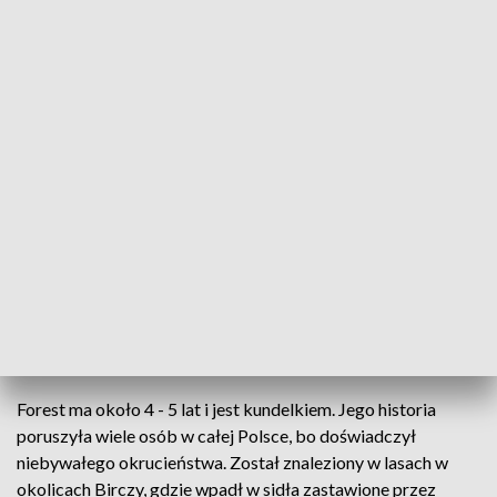
Stracił we wnykach dwie łapy, znalazł dom i kochającego opiekuna
Pies Forest, który we wnykach stracił dwie łapy ma
już nie tylko ich protezy. Teraz znalazł także nowy
dom i kochającego opiekuna. A jest nim lekarz
weterynarii z Przemyśla - Jakub Kotowicz, który
adoptował swojego czworonożnego pacjenta.
Forest ma około 4 - 5 lat i jest kundelkiem. Jego historia
poruszyła wiele osób w całej Polsce, bo doświadczył
niebywałego okrucieństwa. Został znaleziony w lasach w
okolicach Birczy, gdzie wpadł w sidła zastawione przez