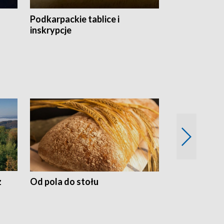
Podkarpackie tablice i
Szlakiem arc
inskrypcje
drewnianej
z
Od pola do stołu
50 lat ochro
przyrodnicz
Zachodnich