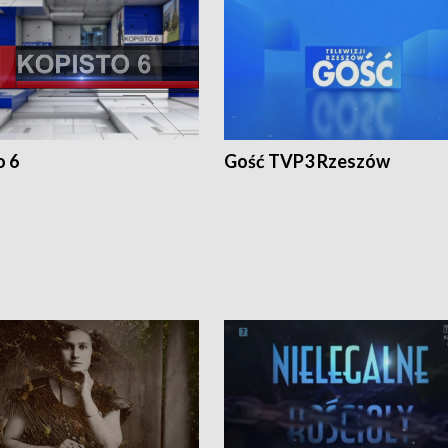
o 6
Gość TVP3 Rzeszów