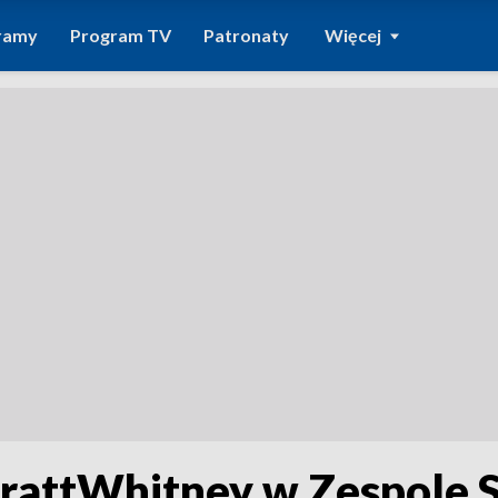
ramy
Program TV
Patronaty
Więcej
PrattWhitney w Zespole 