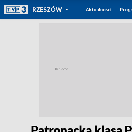
POWRÓT DO
RZESZÓW
Aktualności
Prog
TVP REGIONY
Patronacka klasa 