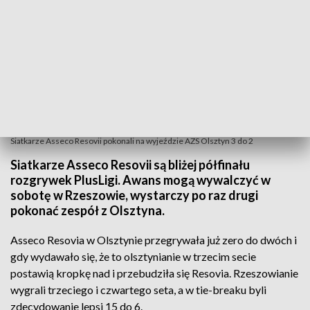
Siatkarze Asseco Resovii pokonali na wyjeździe AZS Olsztyn 3 do 2
Siatkarze Asseco Resovii są bliżej półfinału
rozgrywek PlusLigi. Awans mogą wywalczyć w
sobotę w Rzeszowie, wystarczy po raz drugi
pokonać zespół z Olsztyna.
Asseco Resovia w Olsztynie przegrywała już zero do dwóch i
gdy wydawało się, że to olsztynianie w trzecim secie
postawią kropkę nad i przebudziła się Resovia. Rzeszowianie
wygrali trzeciego i czwartego seta, a w tie-breaku byli
zdecydowanie lepsi 15 do 6.