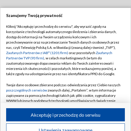
Szanujemy Twoją prywatność
Dołącz do nas:
Kliknij "Akceptuję i przechodzę do serwisu", aby wyrazić zgody na
korzystanie z technologii automatycznego śledzenia i zbierania danych,
TVP
dostęp do informacji na Twoim urządzeniu końcowym i ich
Abonament TVP
przechowywanie oraz na przetwarzanie Twoich danych osobowych przez
Regulamin TVP
nas, czyli Telewizję Polską S.A. w likwidacji (zwaną dalej również „TVP”),
Emisja w TVP
Polityka prywatności
Zaufanych Partnerów z IAB* (1201 firm)
oraz pozostałych
Zaufanych
Partnerów TVP (93 firm)
, w celach marketingowych (w tym do
Centrum informacji TVP
Moje zgody
zautomatyzowanego dopasowania reklam do Twoich zainteresowań i
mierzenia ich skuteczności) i pozostałych, które wskazujemy poniżej, a
Naziemna Telewizja Cyfrowa
Pomoc
także zgody na udostępnianie przez nas identyfikatora PPID do Google.
Sklep TVP
Biuro reklamy
Twoje dane osobowe zbierane podczas odwiedzania przez Ciebie naszych
Rada Programowa
Kontakt
poszczególnych serwisów
zwanych dalej „Portalem”, w tym informacje
zapisywane za pomocą technologii takich jak: pliki cookie, sygnalizatory
System NOS
WWW lub innych podobnych technologii umożliwiających świadczenie
dopasowanych i bezpiecznych usług, personalizację treści oraz reklam,
Informacje o nadawcy
Kanały
udostępnianie funkcji mediów społecznościowych oraz analizowanie
Akceptuję i przechodzę do serwisu
ruchu w Internecie.
Program dla prasy
©2026 Telewizja Polska S.A. w likwidacji
Biuro Reklamy
Twoje dane osobowe zbierane podczas odwiedzania przez Ciebie
Ustawienia zaawansowane