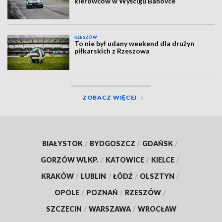
kierowców w Wyścigu Banovce
RZESZÓW
To nie był udany weekend dla drużyn
piłkarskich z Rzeszowa
ZOBACZ WIĘCEJ
BIAŁYSTOK
/
BYDGOSZCZ
/
GDAŃSK
/
GORZÓW WLKP.
/
KATOWICE
/
KIELCE
/
KRAKÓW
/
LUBLIN
/
ŁÓDŹ
/
OLSZTYN
/
OPOLE
/
POZNAŃ
/
RZESZÓW
/
SZCZECIN
/
WARSZAWA
/
WROCŁAW