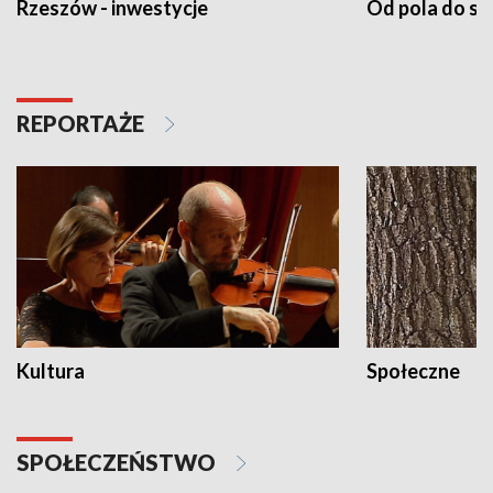
Rzeszów - inwestycje
Od pola do st
REPORTAŻE
Kultura
Społeczne
SPOŁECZEŃSTWO