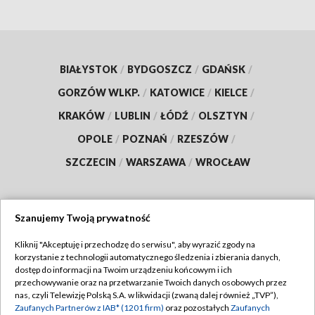
BIAŁYSTOK
/
BYDGOSZCZ
/
GDAŃSK
/
GORZÓW WLKP.
/
KATOWICE
/
KIELCE
/
KRAKÓW
/
LUBLIN
/
ŁÓDŹ
/
OLSZTYN
/
OPOLE
/
POZNAŃ
/
RZESZÓW
/
SZCZECIN
/
WARSZAWA
/
WROCŁAW
Szanujemy Twoją prywatność
Dołącz do nas:
Kliknij "Akceptuję i przechodzę do serwisu", aby wyrazić zgody na
korzystanie z technologii automatycznego śledzenia i zbierania danych,
TVP
dostęp do informacji na Twoim urządzeniu końcowym i ich
Abonament TVP
przechowywanie oraz na przetwarzanie Twoich danych osobowych przez
Regulamin TVP
nas, czyli Telewizję Polską S.A. w likwidacji (zwaną dalej również „TVP”),
Emisja w TVP
Polityka prywatności
Zaufanych Partnerów z IAB* (1201 firm)
oraz pozostałych
Zaufanych