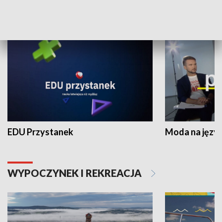
NAUKA I EDUKACJA
EDU Przystanek
Moda na język
WYPOCZYNEK I REKREACJA