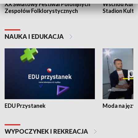
XX Światowy Festiwal Polonijnych
Wschód Kultur
Zespołów Folklorystycznych
Stadion Kultu
NAUKA I EDUKACJA
EDU Przystanek
Moda na język
WYPOCZYNEK I REKREACJA