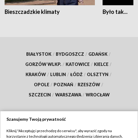
Bieszczadzkie klimaty
Było tak...
BIAŁYSTOK
/
BYDGOSZCZ
/
GDAŃSK
/
GORZÓW WLKP.
/
KATOWICE
/
KIELCE
/
KRAKÓW
/
LUBLIN
/
ŁÓDŹ
/
OLSZTYN
/
OPOLE
/
POZNAŃ
/
RZESZÓW
/
SZCZECIN
/
WARSZAWA
/
WROCŁAW
Szanujemy Twoją prywatność
Dołącz do nas:
Kliknij "Akceptuję i przechodzę do serwisu", aby wyrazić zgody na
korzystanie z technologii automatycznego śledzenia i zbierania danych,
TVP