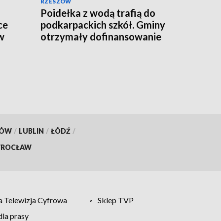
RZESZÓW
Poidełka z wodą trafią do
ce
podkarpackich szkół. Gminy
w
otrzymały dofinansowanie
KÓW
/
LUBLIN
/
ŁÓDŹ
/
ROCŁAW
 Telewizja Cyfrowa
Sklep TVP
la prasy