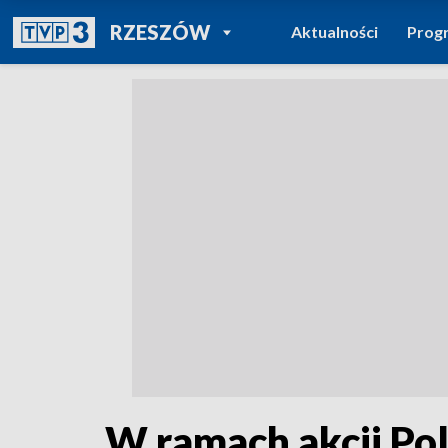
POWRÓT DO
RZESZÓW
Aktualności
Prog
TVP REGIONY
W ramach akcji Pol