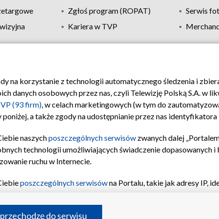
zetargowe
Zgłoś program (ROPAT)
Serwis fo
wizyjna
Kariera w TVP
Merchandi
Polityka prywatności
Moje zgody
Pomoc
Biuro re
ody na korzystanie z technologii automatycznego śledzenia i zbie
 danych osobowych przez nas, czyli Telewizję Polską S.A. w likw
VP (93 firm)
, w celach marketingowych (w tym do zautomatyzow
 poniżej, a także zgody na udostępnianie przez nas identyfikator
Ciebie naszych
poszczególnych serwisów
zwanych dalej „Portalem
obnych technologii umożliwiających świadczenie dopasowanych i be
zowanie ruchu w Internecie.
Ciebie
poszczególnych serwisów
na Portalu, takie jak adresy IP, 
sach Portalu czy historia odwiedzin będą przetwarzane przez TV
ji: przechowywania informacji na urządzeniu lub dostęp do nich,
©2026 Telewizja Polska S.A. w likwidacji
 przechodzę do serwisu
enia profilu spersonalizowanych treści, wyboru spersonalizowany