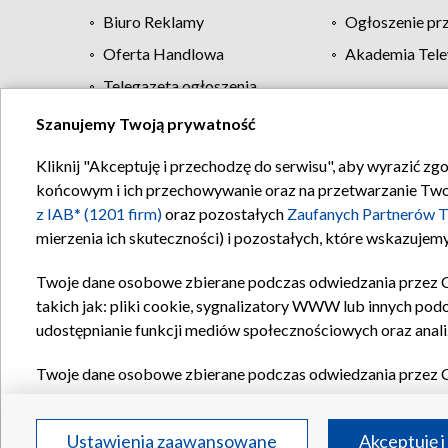
Biuro Reklamy
Ogłoszenie pr
Oferta Handlowa
Akademia Tele
Telegazeta ogłoszenia
Szanujemy Twoją prywatność
Regulamin TVP
Kliknij "Akceptuję i przechodzę do serwisu", aby wyrazić zg
końcowym i ich przechowywanie oraz na przetwarzanie Twoich
z IAB* (1201 firm)
oraz pozostałych
Zaufanych Partnerów T
mierzenia ich skuteczności) i pozostałych, które wskazujemy
Twoje dane osobowe zbierane podczas odwiedzania przez 
takich jak: pliki cookie, sygnalizatory WWW lub innych pod
udostępnianie funkcji mediów społecznościowych oraz anali
Twoje dane osobowe zbierane podczas odwiedzania przez 
plików cookie, informacje o Twoich wyszukiwaniach w serwi
Partnerów TVP
dla realizacji następujących celów i funkc
Ustawienia zaawansowane
Akceptuję i
reklam, tworzenia profilu spersonalizowanych reklam, tworz