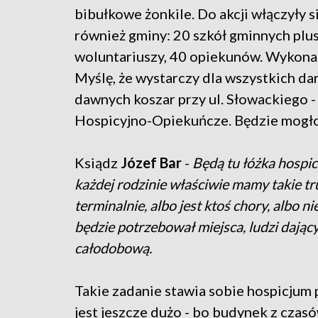
bibułkowe żonkile. Do akcji włączyły s
również gminy: 20 szkół gminnych plu
woluntariuszy, 40 opiekunów. Wykonan
Myślę, że wystarczy dla wszystkich 
dawnych koszar przy ul. Słowackiego 
Hospicyjno-Opiekuńcze. Będzie mogło 
Ksiądz
Józef Bar
-
Będą tu łóżka hospicy
każdej rodzinie właściwie mamy takie tru
terminalnie, albo jest ktoś chory, albo ni
będzie potrzebował miejsca, ludzi dając
całodobową.
Takie zadanie stawia sobie hospicjum
jest jeszcze dużo - bo budynek z cz