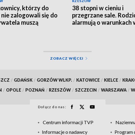
ÓW
RZESZÓW
ownicy, którzy do
38 stopni w cieniu i
 nie zalogowali się do
przegrzane sale. Rodzi
watela muszą
alarmują o warunkach 
rócić ważność
szpitalu
mentów
ZOBACZ WIĘCEJ
SZCZ
/
GDAŃSK
/
GORZÓW WLKP.
/
KATOWICE
/
KIELCE
/
KRA
N
/
OPOLE
/
POZNAŃ
/
RZESZÓW
/
SZCZECIN
/
WARSZAWA
/
W
Dołącz do nas:
Centrum informacji TVP
Naziemna
Informacje o nadawcy
Program d