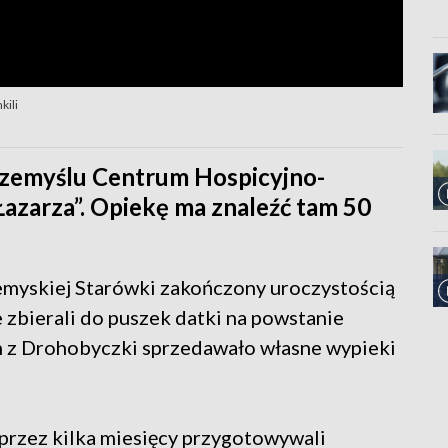
kili
rzemyślu Centrum Hospicyjno-
Łazarza”. Opiekę ma znaleźć tam 50
zemyskiej Starówki zakończony uroczystością
zbierali do puszek datki na powstanie
h z Drohobyczki sprzedawało własne wypieki
 przez kilka miesięcy przygotowywali