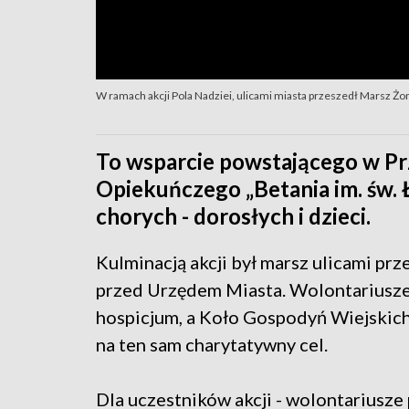
W ramach akcji Pola Nadziei, ulicami miasta przeszedł Marsz Żon
To wsparcie powstającego w P
Opiekuńczego „Betania im. św. 
chorych - dorosłych i dzieci.
Kulminacją akcji był marsz ulicami pr
przed Urzędem Miasta. Wolontariusze 
hospicjum, a Koło Gospodyń Wiejskic
na ten sam charytatywny cel.
Dla uczestników akcji - wolontariusze