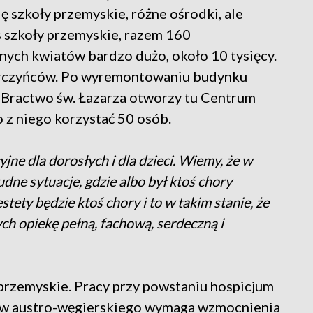
ię szkoły przemyskie, różne ośrodki, ale
s szkoły przemyskie, razem 160
ych kwiatów bardzo dużo, około 10 tysięcy.
darczyńców. Po wyremontowaniu budynku
- Bractwo św. Łazarza otworzy tu Centrum
z niego korzystać 50 osób.
jne dla dorosłych i dla dzieci. Wiemy, że w
dne sytuacje, gdzie albo był ktoś chory
estety będzie ktoś chory i to w takim stanie, że
ych opiekę pełną, fachową, serdeczną i
 przemyskie. Pracy przy powstaniu hospicjum
asów austro-węgierskiego wymaga wzmocnienia