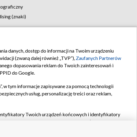
tograficzny
sing (znaki)
klamy
Kontakt
rania danych, dostęp do informacji na Twoim urządzeniu
idacji (zwaną dalej również „TVP”),
Zaufanych Partnerów
anego dopasowania reklam do Twoich zainteresowań i
a PPID do Google.
”, w tym informacje zapisywane za pomocą technologii
zpiecznych usług, personalizację treści oraz reklam,
identyfikatory Twoich urządzeń końcowych i identyfikatory
P,
Zaufanych Partnerów z IAB
oraz pozostałych
Zaufanych
 wyboru podstawowych reklam, wyboru spersonalizowanych
ch treści, pomiaru wydajności reklam, pomiaru wydajności