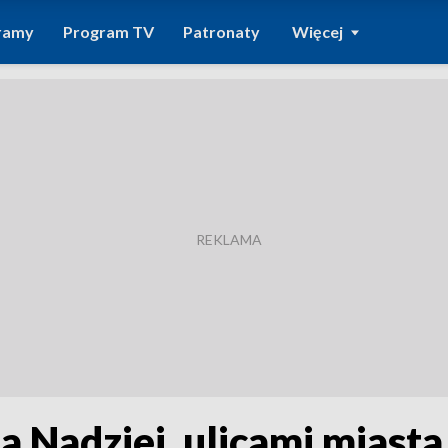
ramy
Program TV
Patronaty
Więcej
a Nadziei, ulicami miast