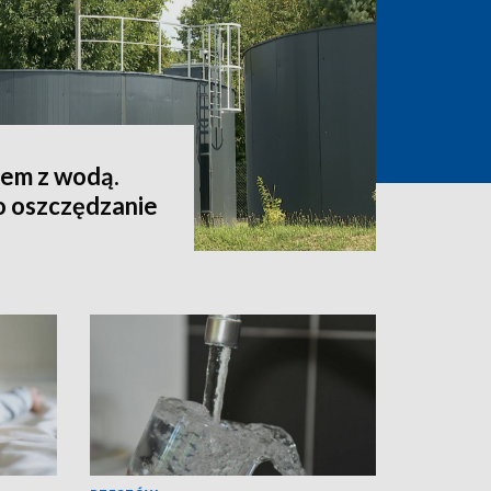
lem z wodą.
o oszczędzanie