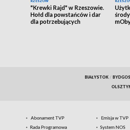
RZESZÓW
RZESZ
"Krewki Rajd" w Rzeszowie.
Użytk
Hołd dla powstańców i dar
środy
dla potrzebujących
mOby
przyw
doku
BIAŁYSTOK
/
BYDGO
OLSZTY
Abonament TVP
Emisja w TVP
Rada Programowa
System NOS