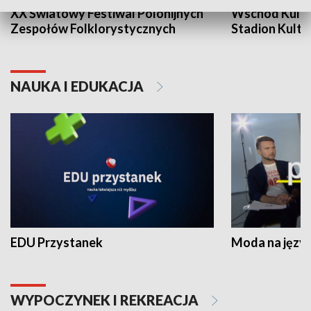
XX Światowy Festiwal Polonijnych
Wschód Kultur
Zespołów Folklorystycznych
Stadion Kultu
NAUKA I EDUKACJA
EDU Przystanek
Moda na język
WYPOCZYNEK I REKREACJA