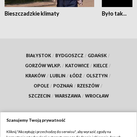
Bieszczadzkie klimaty
Było tak...
BIAŁYSTOK
/
BYDGOSZCZ
/
GDAŃSK
/
GORZÓW WLKP.
/
KATOWICE
/
KIELCE
/
KRAKÓW
/
LUBLIN
/
ŁÓDŹ
/
OLSZTYN
/
OPOLE
/
POZNAŃ
/
RZESZÓW
/
SZCZECIN
/
WARSZAWA
/
WROCŁAW
Szanujemy Twoją prywatność
Dołącz do nas:
Kliknij "Akceptuję i przechodzę do serwisu", aby wyrazić zgody na