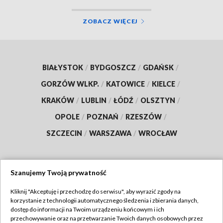
ZOBACZ WIĘCEJ
BIAŁYSTOK
/
BYDGOSZCZ
/
GDAŃSK
/
GORZÓW WLKP.
/
KATOWICE
/
KIELCE
/
KRAKÓW
/
LUBLIN
/
ŁÓDŹ
/
OLSZTYN
/
OPOLE
/
POZNAŃ
/
RZESZÓW
/
SZCZECIN
/
WARSZAWA
/
WROCŁAW
Szanujemy Twoją prywatność
Dołącz do nas:
Kliknij "Akceptuję i przechodzę do serwisu", aby wyrazić zgody na
korzystanie z technologii automatycznego śledzenia i zbierania danych,
TVP
dostęp do informacji na Twoim urządzeniu końcowym i ich
Abonament TVP
przechowywanie oraz na przetwarzanie Twoich danych osobowych przez
Regulamin TVP