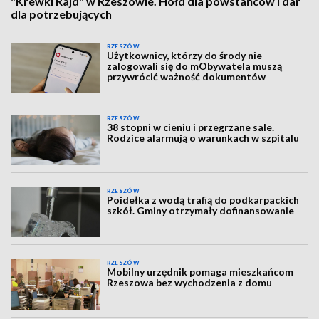
"Krewki Rajd" w Rzeszowie. Hołd dla powstańców i dar
dla potrzebujących
RZESZÓW
Użytkownicy, którzy do środy nie
zalogowali się do mObywatela muszą
przywrócić ważność dokumentów
RZESZÓW
38 stopni w cieniu i przegrzane sale.
Rodzice alarmują o warunkach w szpitalu
RZESZÓW
Poidełka z wodą trafią do podkarpackich
szkół. Gminy otrzymały dofinansowanie
RZESZÓW
Mobilny urzędnik pomaga mieszkańcom
Rzeszowa bez wychodzenia z domu