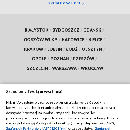
ZOBACZ WIĘCEJ
BIAŁYSTOK
/
BYDGOSZCZ
/
GDAŃSK
/
GORZÓW WLKP.
/
KATOWICE
/
KIELCE
/
KRAKÓW
/
LUBLIN
/
ŁÓDŹ
/
OLSZTYN
/
OPOLE
/
POZNAŃ
/
RZESZÓW
/
SZCZECIN
/
WARSZAWA
/
WROCŁAW
Szanujemy Twoją prywatność
Dołącz do nas:
Kliknij "Akceptuję i przechodzę do serwisu", aby wyrazić zgody na
korzystanie z technologii automatycznego śledzenia i zbierania danych,
TVP
dostęp do informacji na Twoim urządzeniu końcowym i ich
Abonament TVP
przechowywanie oraz na przetwarzanie Twoich danych osobowych przez
Regulamin TVP
nas, czyli Telewizję Polską S.A. w likwidacji (zwaną dalej również „TVP”),
Emisja w TVP
Polityka prywatności
Zaufanych Partnerów z IAB* (1201 firm)
oraz pozostałych
Zaufanych