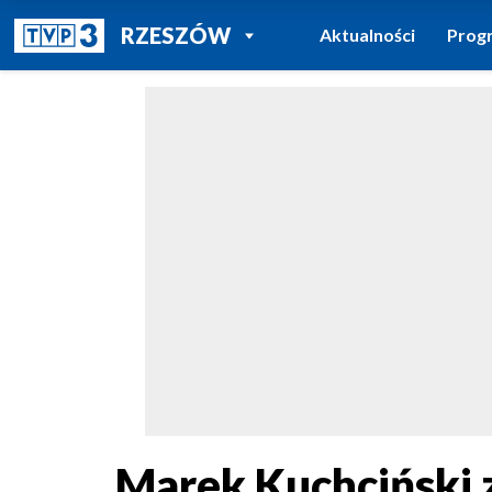
POWRÓT DO
RZESZÓW
Aktualności
Prog
TVP REGIONY
Marek Kuchciński