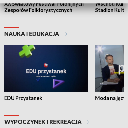
XX Światowy Festiwal Polonijnych
Wschód Kultur
Zespołów Folklorystycznych
Stadion Kultu
NAUKA I EDUKACJA
EDU Przystanek
Moda na język
WYPOCZYNEK I REKREACJA