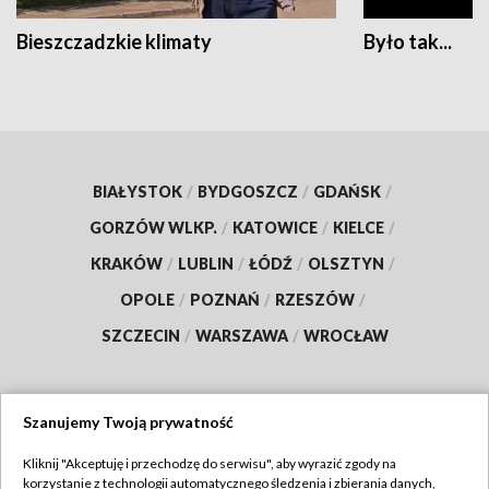
Bieszczadzkie klimaty
Było tak...
BIAŁYSTOK
/
BYDGOSZCZ
/
GDAŃSK
/
GORZÓW WLKP.
/
KATOWICE
/
KIELCE
/
KRAKÓW
/
LUBLIN
/
ŁÓDŹ
/
OLSZTYN
/
OPOLE
/
POZNAŃ
/
RZESZÓW
/
SZCZECIN
/
WARSZAWA
/
WROCŁAW
Szanujemy Twoją prywatność
Dołącz do nas:
Kliknij "Akceptuję i przechodzę do serwisu", aby wyrazić zgody na
korzystanie z technologii automatycznego śledzenia i zbierania danych,
TVP