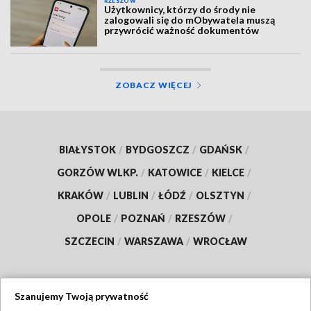
RZESZÓW
Użytkownicy, którzy do środy nie
zalogowali się do mObywatela muszą
przywrócić ważność dokumentów
ZOBACZ WIĘCEJ
BIAŁYSTOK
/
BYDGOSZCZ
/
GDAŃSK
/
GORZÓW WLKP.
/
KATOWICE
/
KIELCE
/
KRAKÓW
/
LUBLIN
/
ŁÓDŹ
/
OLSZTYN
/
OPOLE
/
POZNAŃ
/
RZESZÓW
/
SZCZECIN
/
WARSZAWA
/
WROCŁAW
Szanujemy Twoją prywatność
Dołącz do nas: