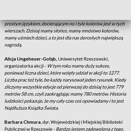
Ewa Chotomska
, pisarka, córka Wandy Chotomskiej
-
Wszystkie książki, które napisała moja mama, są pisane
językiem ładnym, poprawną polszczyzną, a jednocześnie
prostym językiem, docierającym no i tyle kolorów jest w tych
wierszach. Dzisiaj mamy słońce, mamy mnóstwo kolorów,
mamy uśmiech dzieci, a to jest dla nas dorosłych największą
nagrodą.
Alicja Ungeheuer-Gołąb,
Uniwersytet Rzeszowski,
organizatorka akcji -
W tym roku mamy duży sukces,
ponieważ liczna dzieci, które wzięły udział w akcji to 1277.
Liczba prac też tyle, bo każdy narysował jeden rysunek. Kiedy
zliczymy wszystkie edycje od pierwszej do dzisiaj to jest 779
metrów 58 cm, czyli zaokrąglając mamy 780 metrów. Historia
ludzkości pokazuje, że my cały czas coś opowiadamy i to jest
Najdłuższa Książka Świata.
Barbara Chmura
, dyr. Wojewódzkiej i Miejskiej Biblioteki
Publicznej w Rzeszowie
- Bardzo jestem zadowolona z tego,