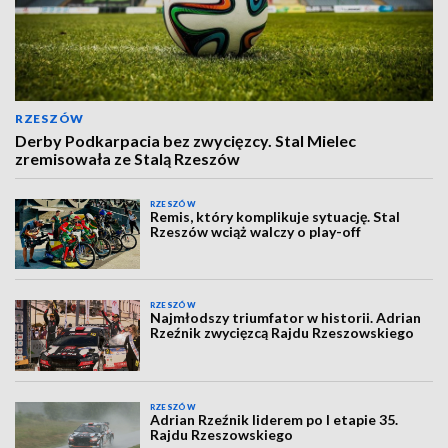
RZESZÓW
Derby Podkarpacia bez zwycięzcy. Stal Mielec
zremisowała ze Stalą Rzeszów
RZESZÓW
Remis, który komplikuje sytuację. Stal
Rzeszów wciąż walczy o play-off
RZESZÓW
Najmłodszy triumfator w historii. Adrian
Rzeźnik zwycięzcą Rajdu Rzeszowskiego
RZESZÓW
Adrian Rzeźnik liderem po I etapie 35.
Rajdu Rzeszowskiego