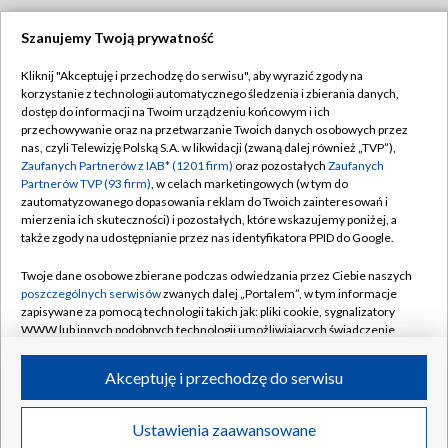
Szanujemy Twoją prywatność
Dołącz do nas:
Kliknij "Akceptuję i przechodzę do serwisu", aby wyrazić zgody na
korzystanie z technologii automatycznego śledzenia i zbierania danych,
TVP
dostęp do informacji na Twoim urządzeniu końcowym i ich
Abonament TVP
przechowywanie oraz na przetwarzanie Twoich danych osobowych przez
Regulamin TVP
nas, czyli Telewizję Polską S.A. w likwidacji (zwaną dalej również „TVP”),
Emisja w TVP
Polityka prywatności
Zaufanych Partnerów z IAB* (1201 firm)
oraz pozostałych
Zaufanych
Partnerów TVP (93 firm)
, w celach marketingowych (w tym do
Centrum informacji TVP
Moje zgody
zautomatyzowanego dopasowania reklam do Twoich zainteresowań i
mierzenia ich skuteczności) i pozostałych, które wskazujemy poniżej, a
Naziemna Telewizja Cyfrowa
Pomoc
także zgody na udostępnianie przez nas identyfikatora PPID do Google.
Sklep TVP
Biuro reklamy
Twoje dane osobowe zbierane podczas odwiedzania przez Ciebie naszych
Rada Programowa
Kontakt
poszczególnych serwisów
zwanych dalej „Portalem”, w tym informacje
zapisywane za pomocą technologii takich jak: pliki cookie, sygnalizatory
System NOS
WWW lub innych podobnych technologii umożliwiających świadczenie
dopasowanych i bezpiecznych usług, personalizację treści oraz reklam,
Informacje o nadawcy
Kanały
udostępnianie funkcji mediów społecznościowych oraz analizowanie
Akceptuję i przechodzę do serwisu
ruchu w Internecie.
Program dla prasy
©2026 Telewizja Polska S.A. w likwidacji
Biuro Reklamy
Twoje dane osobowe zbierane podczas odwiedzania przez Ciebie
Ustawienia zaawansowane
poszczególnych serwisów
na Portalu, takie jak adresy IP, identyfikatory