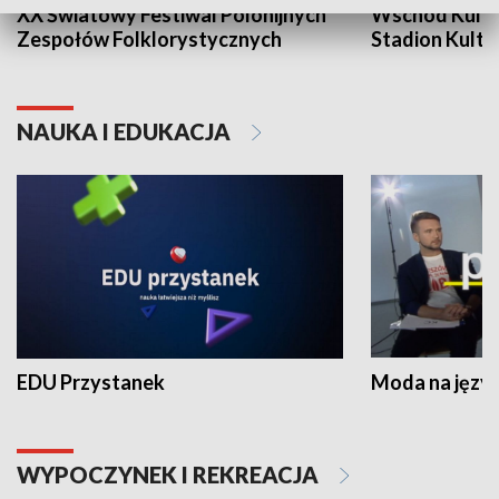
XX Światowy Festiwal Polonijnych
Wschód Kultur
Zespołów Folklorystycznych
Stadion Kultu
NAUKA I EDUKACJA
EDU Przystanek
Moda na język
WYPOCZYNEK I REKREACJA