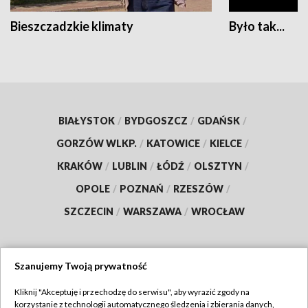
Bieszczadzkie klimaty
Było tak...
BIAŁYSTOK
/
BYDGOSZCZ
/
GDAŃSK
/
GORZÓW WLKP.
/
KATOWICE
/
KIELCE
/
KRAKÓW
/
LUBLIN
/
ŁÓDŹ
/
OLSZTYN
/
OPOLE
/
POZNAŃ
/
RZESZÓW
/
SZCZECIN
/
WARSZAWA
/
WROCŁAW
Szanujemy Twoją prywatność
Dołącz do nas:
Kliknij "Akceptuję i przechodzę do serwisu", aby wyrazić zgody na
korzystanie z technologii automatycznego śledzenia i zbierania danych,
TVP